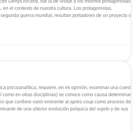
ctor Denys Arcand, fue la de visitar a los mismos protagonistas,
 en el contexto de nuestra cultura. Los protagonistas,
a segunda guerra mundial, resultan portadores de un proyecto d
ica psicoanalítica, requiere, en mi opinión, examinar una cuesti
así como en otras disciplinas) se conoce como causa determinan
isis que confiere valor eminente al après coup como proceso de
inante de una ulterior evolución psíquica del sujeto y de sus