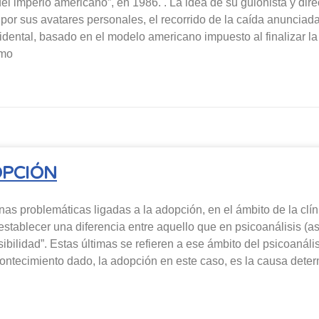
l imperio americano”, en 1986. . La idea de su guionista y dire
or sus avatares personales, el recorrido de la caída anunciada,
idental, basado en el modelo americano impuesto al finalizar l
omo
OPCIÓN
as problemáticas ligadas a la adopción, en el ámbito de la clín
 establecer una diferencia entre aquello que en psicoanálisis (
ibilidad”. Estas últimas se refieren a ese ámbito del psicoanál
ontecimiento dado, la adopción en este caso, es la causa determ