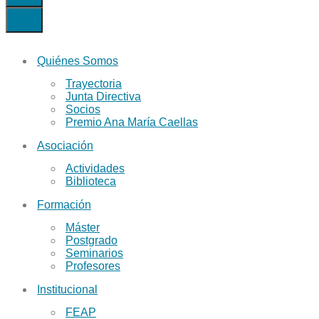
de
navegación
Menú
de
navegación
Quiénes Somos
Trayectoria
Junta Directiva
Socios
Premio Ana María Caellas
Asociación
Actividades
Biblioteca
Formación
Máster
Postgrado
Seminarios
Profesores
Institucional
FEAP