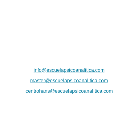
Dirección
Sede Actividades
Paseo de la Castellana 79, 8ª planta, 28046, Madrid
Sede social
Príncipe de Vergara 132, 9ª planta, 28002, Madrid
Correos
info@escuelapsicoanalitica.com
master@escuelapsicoanalitica.com
centrohans@escuelapsicoanalitica.com