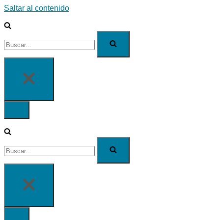
Saltar al contenido
Buscar...
Menú
de
navegación
Buscar...
Menú