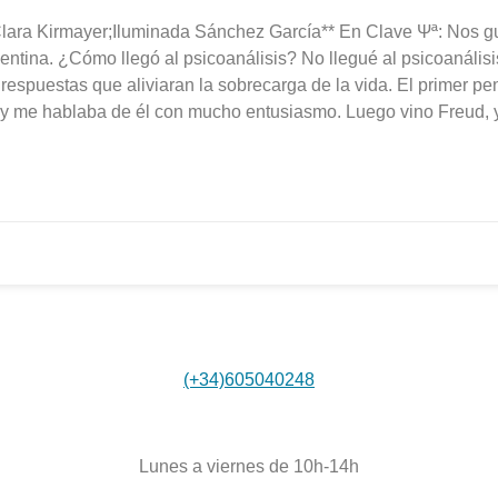
Clara Kirmayer;Iluminada Sánchez García** En Clave Ψª: Nos gu
entina. ¿Cómo llegó al psicoanálisis? No llegué al psicoanálisis 
r respuestas que aliviaran la sobrecarga de la vida. El primer pe
y me hablaba de él con mucho entusiasmo. Luego vino Freud, y 
Teléfono
(+34)605040248
Horario secretaría
Lunes a viernes de 10h-14h