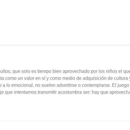
REVISTA NUMERO 4
os, que solo es tiempo bien aprovechado por los niños el que a
vista como un valor en sí y como medio de adquisición de cultura
 a lo emocional, no suelen advertirse o contemplarse. El juego
saje que intentamos transmi­tir acostumbra ser: hay que aprovechar