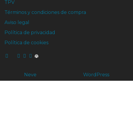
TPV
Términos y condiciones de compra
Aviso legal
Política de privacidad
Política de cookies
Neve
| Funciona gracias a
WordPress
¿Hablamos?
¿Hablamos?
Chatea con nosotros por Whatsapp!
Te respondemos en el momento