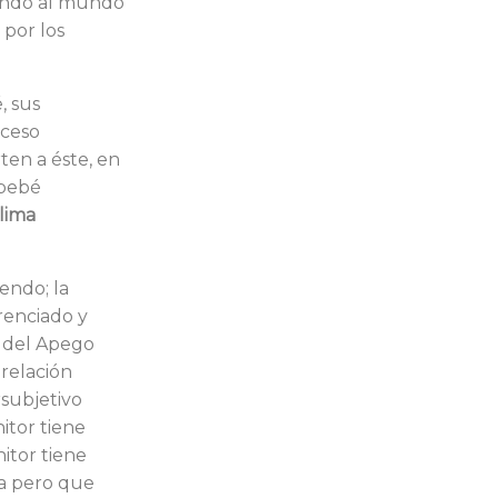
mando al mundo
 por los
, sus
oceso
ten a éste, en
 bebé
lima
endo; la
renciado y
a del Apego
 relación
rsubjetivo
nitor tiene
itor tiene
ta pero que