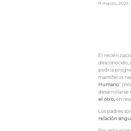
9 marzo, 2025
El recién nac
desconocido, 
podría progre
mamíferos nac
Humano
” (Wi
desarrollarse
el otro,
en rea
Los padres son
relación sing
Por esto es im