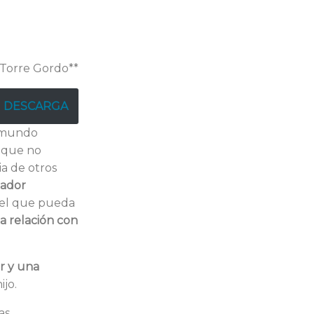
 Torre Gordo**
DESCARGA
n mundo
l que no
a de otros
tador
n el que pueda
la relación con
r y una
ijo.
as