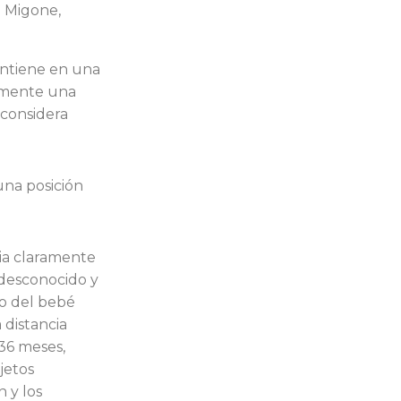
o Migone,
antiene en una
amente una
 considera
una posición
cia claramente
o desconocido y
to del bebé
distancia
 36 meses,
jetos
n y los