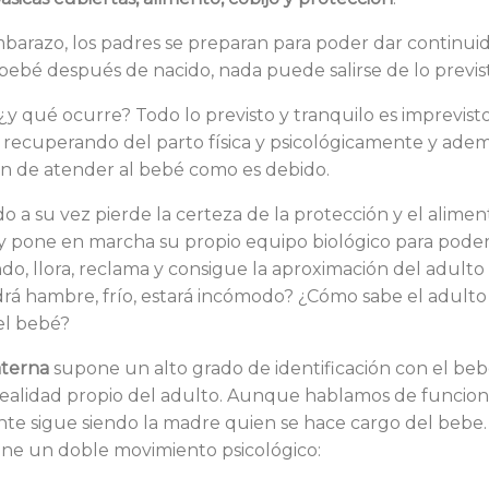
barazo, los padres se preparan para poder dar continuid
 bebé después de nacido, nada puede salirse de lo previs
¿y qué ocurre? Todo lo previsto y tranquilo es imprevisto
 recuperando del parto física y psicológicamente y adem
n de atender al bebé como es debido.
do a su vez pierde la certeza de la protección y el alimen
 y pone en marcha su propio equipo biológico para poder
o, llora, reclama y consigue la aproximación del adulto
drá hambre, frío, estará incómodo? ¿Cómo sabe el adulto
el bebé?
aterna
supone un alto grado de identificación con el beb
e realidad propio del adulto. Aunque hablamos de funcion
e sigue siendo la madre quien se hace cargo del bebe.
ne un doble movimiento psicológico: