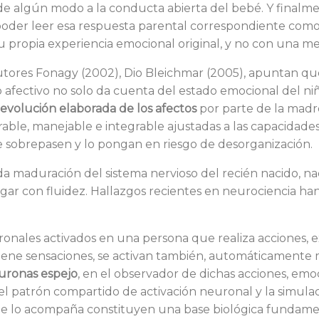
e algún modo a la conducta abierta del bebé. Y finalme
oder leer esa respuesta parental correspondiente com
 propia experiencia emocional original, y no con una mer
ores Fonagy (2002), Dio Bleichmar (2005), apuntan qu
afectivo no solo da cuenta del estado emocional del ni
evolución elaborada de los afectos
por parte de la madr
rable, manejable e integrable ajustadas a las capacidade
e sobrepasen y lo pongan en riesgo de desorganización.
da maduración del sistema nervioso del recién nacido, na
ar con fluidez. Hallazgos recientes en neurociencia ha
uronales activados en una persona que realiza acciones, 
iene sensaciones, se activan también, automáticamente
uronas espejo
, en el observador de dichas acciones, emo
el patrón compartido de activación neuronal y la simula
e lo acompaña constituyen una base biológica fundame