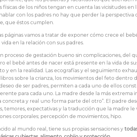
ísicas de los niños tengan en cuenta las vicisitudes en l
 hablar con los padres no hay que perder la perspectiva 
e, que éstos cumplen.
as páginas vamos a tratar de exponer cómo crece el beb
vida en la relación con sus padres.
n proceso de gestación bueno sin complicaciones, del 
ro el bebé antes de nacer está presente en la vida de su
 y en la realidad. Las ecografías y el seguimiento exhau
libros sobre la crianza, los movimientos del feto dentro 
deseo de ser padres, permiten a cada uno de ellos constr
iferente para cada uno. La madre desde la más extrema in
 concreta y real uno forma parte del otro”. El padre des
s, temores, expectativas y la traducción que la madre le
iones corporales; percepción de movimientos, hipo.
cido al mundo real, tiene sus propias sensaciones y
todas
sicas cubiertas, alimento, cobijo y protección
.