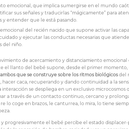
to emocional, que implica sumergirse en el mundo caóti
tificar sus señales y traducirlas “mágicamente” para ate
s y entender que le está pasando.
emocional del recién nacido que supone activar las cap
cuidado y ejecutar las conductas necesarias que atiende
 del niño.
vimiento de acercamiento y distanciamiento emocional
te el llanto del bebé supone, desde el primer momento, e
 ambos que se construye sobre los ritmos biológicos
del 
, hacer caca, recuperando y dando continuidad a la sen
ta interacción se despliega en un exclusivo microcosmos 
ar a través de un contacto continuo, cercano y prolong
e lo coge en brazos, le canturrea, lo mira, lo tiene siemp
beza.
y progresivamente el bebé percibe el estado displacer-