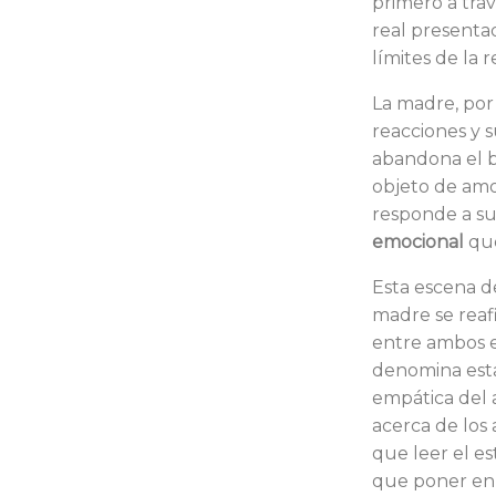
primero a tra
real presentad
límites de la 
La madre, por 
reacciones y 
abandona el be
objeto de amor
responde a su
emocional
que
Esta escena de
madre se reafi
entre ambos e
denomina esta
empática del 
acerca de los 
que leer el es
que poner en 