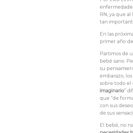
enfermedades f
RN, ya que al
tan important
En las próxim
primer año de 
Partimos de u
bebé sano. Pe
su pensamiento
embarazo, los 
sobre todo el 
imaginario
” d
que “de forma
con sus deseo
de sus sensac
El bebé, no na
necesidades bá