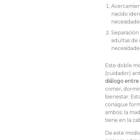
Acercamien
nacido iden
necesidade
Separación 
adultas de 
necesidades
Este doble mo
(cuidador) an
diálogo entre
comer, dormir
bienestar. Es
consigue form
ambos; la madr
tiene en la ca
De este modo 