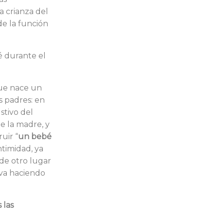
a crianza del
de la función
é durante el
que nace un
s padres: en
stivo del
de la madre, y
uir “
un bebé
timidad, ya
de otro lugar
 va haciendo
 las