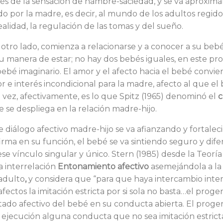
vés de la sensación de hambre-saciedad, y se va aproxi
o por la madre, es decir, al mundo de los adultos regido
realidad, la regulación de las tomas y del sueño.
otro lado, comienza a relacionarse y a conocer a su bebé
su manera de estar; no hay dos bebés iguales, en este pr
bé imaginario. El amor y el afecto hacia el bebé convier
 e interés incondicional para la madre, afecto al que el
 vez, afectivamente, es lo que Spitz (1965) denominó el
c
 se despliega en la relación madre-hijo.
 diálogo afectivo madre-hijo se va afianzando y fortaleci
rma en su función, el bebé se va sintiendo seguro y dife
se vínculo singular y único. Stern (1985) desde la Teorí
 interrelación
Entonamiento afectivo
asemejándola a la
adulto
,
y considera que “para que haya intercambio inte
afectos la imitación estricta por si sola no basta…el proge
tado afectivo del bebé en su conducta abierta. El progen
ejecución alguna conducta que no sea imitación estric