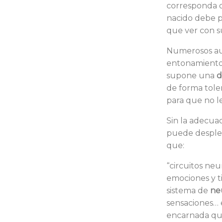
corresponda d
nacido debe p
que ver con su
Numerosos aut
entonamiento 
supone una
d
de forma tole
para que no l
Sin la adecua
puede despleg
que:
“circuitos ne
emociones y t
sistema de
ne
sensaciones… 
encarnada qu