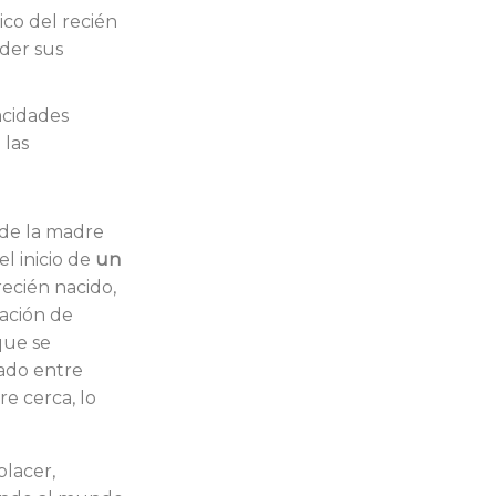
co del recién
nder sus
acidades
 las
 de la madre
l inicio de
un
recién nacido,
sación de
que se
ado entre
re cerca, lo
placer,