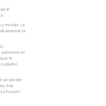
ad al
to.
 y movido. La
ás aparece la
to
 sobrevivir en
 que le
 cuidador,
é sin perder
es, mas
 La función