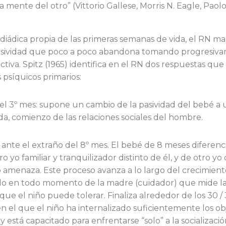
mente del otro” (Vittorio Gallese, Morris N. Eagle, Paol
 diádica propia de las primeras semanas de vida, el RN m
pasividad que poco a poco abandona tomando progresiv
ctiva. Spitz (1965) identifica en el RN dos respuestas que
 psíquicos primarios:
del 3º mes: supone un cambio de la pasividad del bebé a 
gida, comienzo de las relaciones sociales del hombre.
 ante el extraño del 8º mes. El bebé de 8 meses diferen
ro yo familiar y tranquilizador distinto de él, y de otro y
 amenaza. Este proceso avanza a lo largo del crecimien
 en todo momento de la madre (cuidador) que mide la 
 que el niño puede tolerar. Finaliza alrededor de los 30 /
el que el niño ha internalizado suficientemente los ob
 está capacitado para enfrentarse “solo” a la socializació