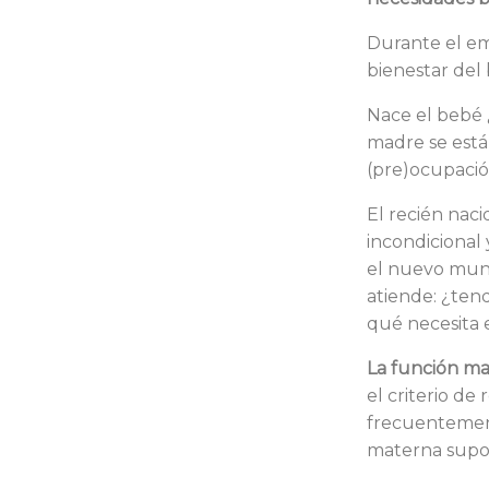
Durante el em
bienestar del
Nace el bebé 
madre se está
(pre)ocupació
El recién naci
incondicional
el nuevo mund
atiende: ¿ten
qué necesita 
La función m
el criterio d
frecuentement
materna supo