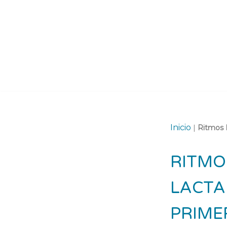
Saltar
al
contenido
Inicio
|
Ritmos P
RITMO
LACTA
PRIME