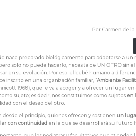
Por Carmen de la
ido nace preparado biológicamente para adaptarse a u
pero solo no puede hacerlo, necesita de UN OTRO sin e
sar en su evolución. Por eso, el bebé humano a diferenci
e inscrito en una organización familiar,
“Ambiente Facili
nnicott 1968), que le va a acoger y a ofrecer un lugar e
 como sujeto; es decir, nos constituimos como sujetos
en 
lidad con el deseo del otro.
 desde el principio, quienes ofrecen y sostienen
un luga
ular con continuidad
en la que se desarrollará su futuro h
portante, que los pediatras y facultativos que atienden l