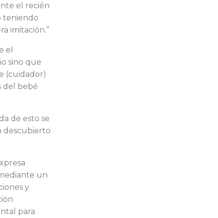
nte el recién
o teniendo
a imitación.”
e el
ño sino que
e (cuidador)
s del bebé
da de esto se
n descubierto
expresa
 mediante un
ciones y
ción
ntal para