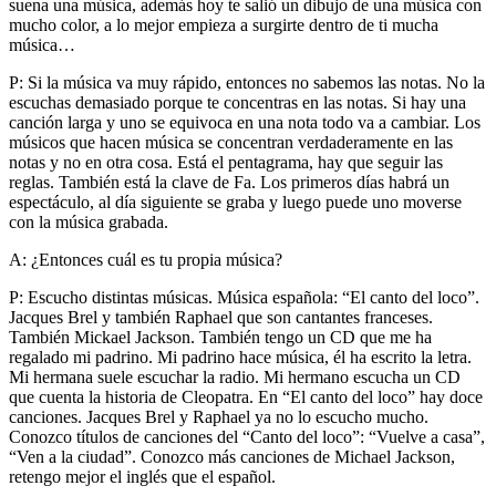
suena una música, además hoy te salió un dibujo de una música con
mucho color, a lo mejor empieza a surgirte dentro de ti mucha
música…
P: Si la música va muy rápido, entonces no sabemos las notas. No la
escuchas demasiado porque te concentras en las notas. Si hay una
canción larga y uno se equivoca en una nota todo va a cambiar. Los
músicos que hacen música se concentran verdaderamente en las
notas y no en otra cosa. Está el pentagrama, hay que seguir las
reglas. También está la clave de Fa. Los primeros días habrá un
espectáculo, al día siguiente se graba y luego puede uno moverse
con la música grabada.
A: ¿Entonces cuál es tu propia música?
P: Escucho distintas músicas. Música española: “El canto del loco”.
Jacques Brel y también Raphael que son cantantes franceses.
También Mickael Jackson. También tengo un CD que me ha
regalado mi padrino. Mi padrino hace música, él ha escrito la letra.
Mi hermana suele escuchar la radio. Mi hermano escucha un CD
que cuenta la historia de Cleopatra. En “El canto del loco” hay doce
canciones. Jacques Brel y Raphael ya no lo escucho mucho.
Conozco títulos de canciones del “Canto del loco”: “Vuelve a casa”,
“Ven a la ciudad”. Conozco más canciones de Michael Jackson,
retengo mejor el inglés que el español.