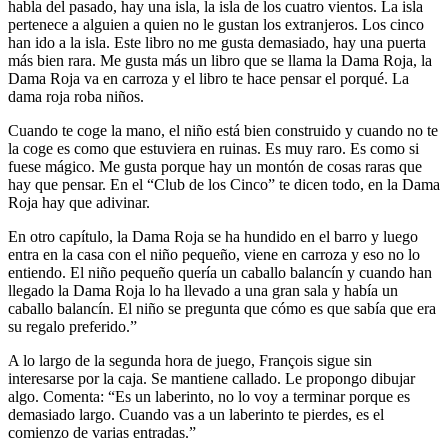
habla del pasado, hay una isla, la isla de los cuatro vientos. La isla
pertenece a alguien a quien no le gustan los extranjeros. Los cinco
han ido a la isla. Este libro no me gusta demasiado, hay una puerta
más bien rara. Me gusta más un libro que se llama la Dama Roja, la
Dama Roja va en carroza y el libro te hace pensar el porqué. La
dama roja roba niños.
Cuando te coge la mano, el niño está bien construido y cuando no te
la coge es como que estuviera en ruinas. Es muy raro. Es como si
fuese mágico. Me gusta porque hay un montón de cosas raras que
hay que pensar. En el “Club de los Cinco” te dicen todo, en la Dama
Roja hay que adivinar.
En otro capítulo, la Dama Roja se ha hundido en el barro y luego
entra en la casa con el niño pequeño, viene en carroza y eso no lo
entiendo. El niño pequeño quería un caballo balancín y cuando han
llegado la Dama Roja lo ha llevado a una gran sala y había un
caballo balancín. El niño se pregunta que cómo es que sabía que era
su regalo preferido.”
A lo largo de la segunda hora de juego, François sigue sin
interesarse por la caja. Se mantiene callado. Le propongo dibujar
algo. Comenta: “Es un laberinto, no lo voy a terminar porque es
demasiado largo. Cuando vas a un laberinto te pierdes, es el
comienzo de varias entradas.”