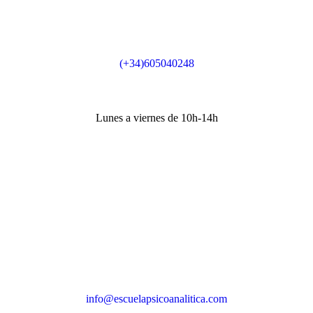
Teléfono
(+34)605040248
Horario secretaría
Lunes a viernes de 10h-14h
Dirección
Sede Actividades
Paseo de la Castellana 79, 8ª planta, 28046, Madrid
Sede social
Príncipe de Vergara 132, 9ª planta, 28002, Madrid
Correos
info@escuelapsicoanalitica.com