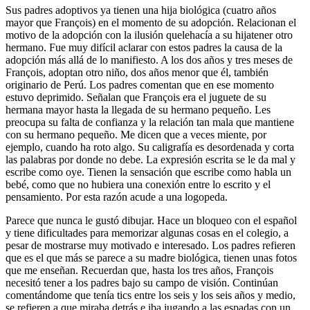
Sus padres adoptivos ya tienen una hija biológica (cuatro años
mayor que François) en el momento de su adopción. Relacionan el
motivo de la adopción con la ilusión quelehacía a su hijatener otro
hermano. Fue muy difícil aclarar con estos padres la causa de la
adopción más allá de lo manifiesto. A los dos años y tres meses de
François, adoptan otro niño, dos años menor que él, también
originario de Perú. Los padres comentan que en ese momento
estuvo deprimido. Señalan que François era el juguete de su
hermana mayor hasta la llegada de su hermano pequeño. Les
preocupa su falta de confianza y la relación tan mala que mantiene
con su hermano pequeño. Me dicen que a veces miente, por
ejemplo, cuando ha roto algo. Su caligrafía es desordenada y corta
las palabras por donde no debe. La expresión escrita se le da mal y
escribe como oye. Tienen la sensación que escribe como habla un
bebé, como que no hubiera una conexión entre lo escrito y el
pensamiento. Por esta razón acude a una logopeda.
Parece que nunca le gustó dibujar. Hace un bloqueo con el español
y tiene dificultades para memorizar algunas cosas en el colegio, a
pesar de mostrarse muy motivado e interesado. Los padres refieren
que es el que más se parece a su madre biológica, tienen unas fotos
que me enseñan. Recuerdan que, hasta los tres años, François
necesitó tener a los padres bajo su campo de visión. Continúan
comentándome que tenía tics entre los seis y los seis años y medio,
se refieren a que miraba detrás e iba jugando a las espadas con un