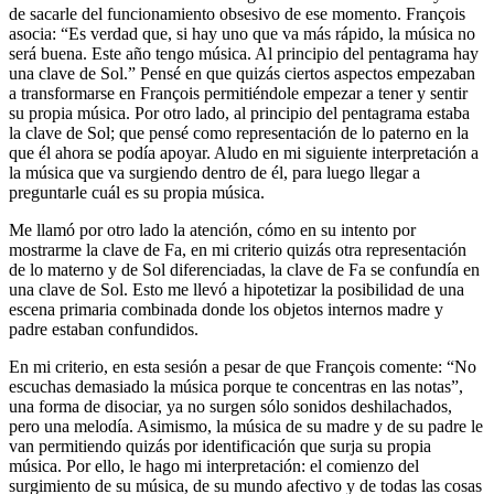
de sacarle del funcionamiento obsesivo de ese momento. François
asocia: “Es verdad que, si hay uno que va más rápido, la música no
será buena. Este año tengo música. Al principio del pentagrama hay
una clave de Sol.” Pensé en que quizás ciertos aspectos empezaban
a transformarse en François permitiéndole empezar a tener y sentir
su propia música. Por otro lado, al principio del pentagrama estaba
la clave de Sol; que pensé como representación de lo paterno en la
que él ahora se podía apoyar. Aludo en mi siguiente interpretación a
la música que va surgiendo dentro de él, para luego llegar a
preguntarle cuál es su propia música.
Me llamó por otro lado la atención, cómo en su intento por
mostrarme la clave de Fa, en mi criterio quizás otra representación
de lo materno y de Sol diferenciadas, la clave de Fa se confundía en
una clave de Sol. Esto me llevó a hipotetizar la posibilidad de una
escena primaria combinada donde los objetos internos madre y
padre estaban confundidos.
En mi criterio, en esta sesión a pesar de que François comente: “No
escuchas demasiado la música porque te concentras en las notas”,
una forma de disociar, ya no surgen sólo sonidos deshilachados,
pero una melodía. Asimismo, la música de su madre y de su padre le
van permitiendo quizás por identificación que surja su propia
música. Por ello, le hago mi interpretación: el comienzo del
surgimiento de su música, de su mundo afectivo y de todas las cosas