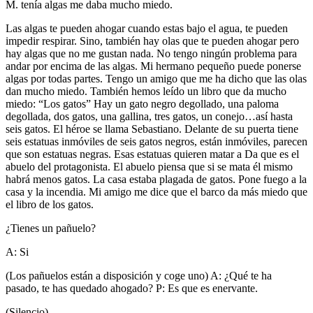
M. tenía algas me daba mucho miedo.
Las algas te pueden ahogar cuando estas bajo el agua, te pueden
impedir respirar. Sino, también hay olas que te pueden ahogar pero
hay algas que no me gustan nada. No tengo ningún problema para
andar por encima de las algas. Mi hermano pequeño puede ponerse
algas por todas partes. Tengo un amigo que me ha dicho que las olas
dan mucho miedo. También hemos leído un libro que da mucho
miedo: “Los gatos” Hay un gato negro degollado, una paloma
degollada, dos gatos, una gallina, tres gatos, un conejo…así hasta
seis gatos. El héroe se llama Sebastiano. Delante de su puerta tiene
seis estatuas inmóviles de seis gatos negros, están inmóviles, parecen
que son estatuas negras. Esas estatuas quieren matar a Da que es el
abuelo del protagonista. El abuelo piensa que si se mata él mismo
habrá menos gatos. La casa estaba plagada de gatos. Pone fuego a la
casa y la incendia. Mi amigo me dice que el barco da más miedo que
el libro de los gatos.
¿Tienes un pañuelo?
A: Si
(Los pañuelos están a disposición y coge uno) A: ¿Qué te ha
pasado, te has quedado ahogado? P: Es que es enervante.
(Silencio)