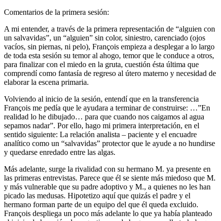
Comentarios de la primera sesión:
A mi entender, a través de la primera representación de “alguien con
un salvavidas”, un “alguien” sin color, siniestro, carenciado (ojos
vacíos, sin piernas, ni pelo), François empieza a desplegar a lo largo
de toda esta sesión su temor al ahogo, temor que le conduce a otros,
para finalizar con el miedo en la gruta, cuestión ésta última que
comprendí como fantasía de regreso al útero materno y necesidad de
elaborar la escena primaria.
Volviendo al inicio de la sesión, entendí que en la transferencia
François me pedía que le ayudara a terminar de construirse: …”En
realidad lo he dibujado… para que cuando nos caigamos al agua
sepamos nadar”. Por ello, hago mi primera interpretación, en el
sentido siguiente: La relación analista – paciente y el encuadre
analítico como un “salvavidas” protector que le ayude a no hundirse
y quedarse enredado entre las algas.
Más adelante, surge la rivalidad con su hermano M. ya presente en
las primeras entrevistas. Parece que él se siente más miedoso que M.
y más vulnerable que su padre adoptivo y M., a quienes no les han
picado las medusas. Hipotetizo aquí que quizás el padre y el
hermano forman parte de un equipo del que él queda excluido.
François despliega un poco más adelante lo que ya había planteado