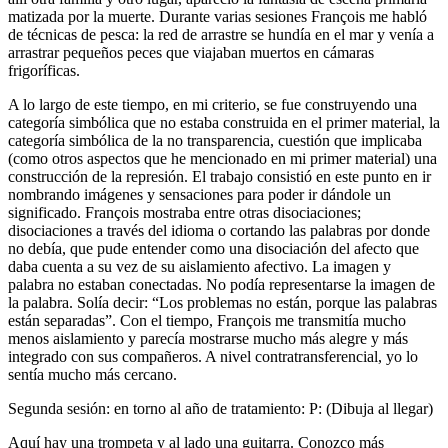
matizada por la muerte. Durante varias sesiones François me habló
de técnicas de pesca: la red de arrastre se hundía en el mar y venía a
arrastrar pequeños peces que viajaban muertos en cámaras
frigoríficas.
A lo largo de este tiempo, en mi criterio, se fue construyendo una
categoría simbólica que no estaba construida en el primer material, la
categoría simbólica de la no transparencia, cuestión que implicaba
(como otros aspectos que he mencionado en mi primer material) una
construcción de la represión. El trabajo consistió en este punto en ir
nombrando imágenes y sensaciones para poder ir dándole un
significado. François mostraba entre otras disociaciones;
disociaciones a través del idioma o cortando las palabras por donde
no debía, que pude entender como una disociación del afecto que
daba cuenta a su vez de su aislamiento afectivo. La imagen y
palabra no estaban conectadas. No podía representarse la imagen de
la palabra. Solía decir: “Los problemas no están, porque las palabras
están separadas”. Con el tiempo, François me transmitía mucho
menos aislamiento y parecía mostrarse mucho más alegre y más
integrado con sus compañeros. A nivel contratransferencial, yo lo
sentía mucho más cercano.
Segunda sesión: en torno al año de tratamiento: P: (Dibuja al llegar)
Aquí hay una trompeta y al lado una guitarra. Conozco más