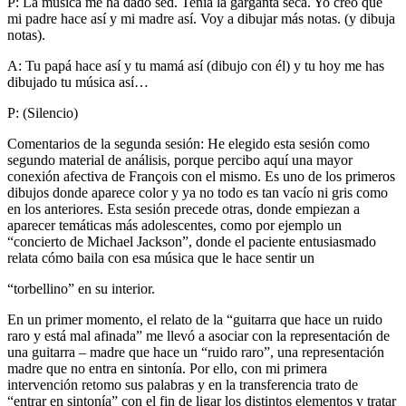
P: La música me ha dado sed. Tenía la garganta seca. Yo creo que
mi padre hace así y mi madre así. Voy a dibujar más notas. (y dibuja
notas).
A: Tu papá hace así y tu mamá así (dibujo con él) y tu hoy me has
dibujado tu música así…
P: (Silencio)
Comentarios de la segunda sesión: He elegido esta sesión como
segundo material de análisis, porque percibo aquí una mayor
conexión afectiva de François con el mismo. Es uno de los primeros
dibujos donde aparece color y ya no todo es tan vacío ni gris como
en los anteriores. Esta sesión precede otras, donde empiezan a
aparecer temáticas más adolescentes, como por ejemplo un
“concierto de Michael Jackson”, donde el paciente entusiasmado
relata cómo baila con esa música que le hace sentir un
“torbellino” en su interior.
En un primer momento, el relato de la “guitarra que hace un ruido
raro y está mal afinada” me llevó a asociar con la representación de
una guitarra – madre que hace un “ruido raro”, una representación
madre que no entra en sintonía. Por ello, con mi primera
intervención retomo sus palabras y en la transferencia trato de
“entrar en sintonía” con el fin de ligar los distintos elementos y tratar