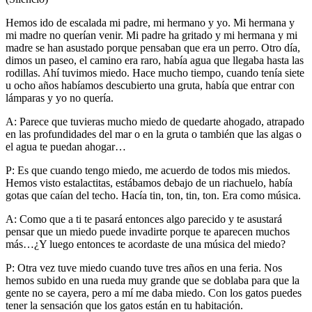
Hemos ido de escalada mi padre, mi hermano y yo. Mi hermana y
mi madre no querían venir. Mi padre ha gritado y mi hermana y mi
madre se han asustado porque pensaban que era un perro. Otro día,
dimos un paseo, el camino era raro, había agua que llegaba hasta las
rodillas. Ahí tuvimos miedo. Hace mucho tiempo, cuando tenía siete
u ocho años habíamos descubierto una gruta, había que entrar con
lámparas y yo no quería.
A: Parece que tuvieras mucho miedo de quedarte ahogado, atrapado
en las profundidades del mar o en la gruta o también que las algas o
el agua te puedan ahogar…
P: Es que cuando tengo miedo, me acuerdo de todos mis miedos.
Hemos visto estalactitas, estábamos debajo de un riachuelo, había
gotas que caían del techo. Hacía tin, ton, tin, ton. Era como música.
A: Como que a ti te pasará entonces algo parecido y te asustará
pensar que un miedo puede invadirte porque te aparecen muchos
más…¿Y luego entonces te acordaste de una música del miedo?
P: Otra vez tuve miedo cuando tuve tres años en una feria. Nos
hemos subido en una rueda muy grande que se doblaba para que la
gente no se cayera, pero a mí me daba miedo. Con los gatos puedes
tener la sensación que los gatos están en tu habitación.