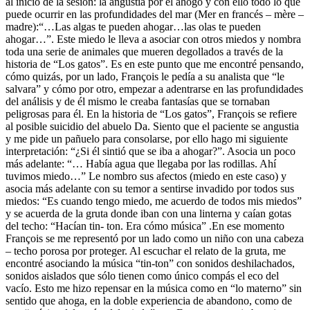
al inicio de la sesión: la angustia por el ahogo y con ello todo lo que
puede ocurrir en las profundidades del mar (Mer en francés – mère –
madre):“…Las algas te pueden ahogar…las olas te pueden
ahogar…”. Este miedo le lleva a asociar con otros miedos y nombra
toda una serie de animales que mueren degollados a través de la
historia de “Los gatos”. Es en este punto que me encontré pensando,
cómo quizás, por un lado, François le pedía a su analista que “le
salvara” y cómo por otro, empezar a adentrarse en las profundidades
del análisis y de él mismo le creaba fantasías que se tornaban
peligrosas para él. En la historia de “Los gatos”, François se refiere
al posible suicidio del abuelo Da. Siento que el paciente se angustia
y me pide un pañuelo para consolarse, por ello hago mi siguiente
interpretación: “¿Si él sintió que se iba a ahogar?”. Asocia un poco
más adelante: “… Había agua que llegaba por las rodillas. Ahí
tuvimos miedo…” Le nombro sus afectos (miedo en este caso) y
asocia más adelante con su temor a sentirse invadido por todos sus
miedos: “Es cuando tengo miedo, me acuerdo de todos mis miedos”
y se acuerda de la gruta donde iban con una linterna y caían gotas
del techo: “Hacían tin- ton. Era cómo música” .En ese momento
François se me representó por un lado como un niño con una cabeza
– techo porosa por proteger. Al escuchar el relato de la gruta, me
encontré asociando la música “tin-ton” con sonidos deshilachados,
sonidos aislados que sólo tienen como único compás el eco del
vacío. Esto me hizo repensar en la música como en “lo materno” sin
sentido que ahoga, en la doble experiencia de abandono, como de