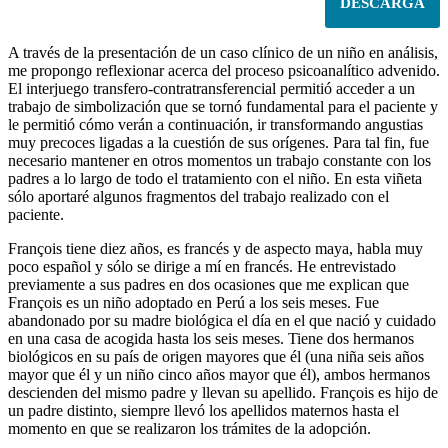
DESCARGA
A través de la presentación de un caso clínico de un niño en análisis,
me propongo reflexionar acerca del proceso psicoanalítico advenido.
El interjuego transfero-contratransferencial permitió acceder a un
trabajo de simbolización que se tornó fundamental para el paciente y
le permitió cómo verán a continuación, ir transformando angustias
muy precoces ligadas a la cuestión de sus orígenes. Para tal fin, fue
necesario mantener en otros momentos un trabajo constante con los
padres a lo largo de todo el tratamiento con el niño. En esta viñeta
sólo aportaré algunos fragmentos del trabajo realizado con el
paciente.
François tiene diez años, es francés y de aspecto maya, habla muy
poco español y sólo se dirige a mí en francés. He entrevistado
previamente a sus padres en dos ocasiones que me explican que
François es un niño adoptado en Perú a los seis meses. Fue
abandonado por su madre biológica el día en el que nació y cuidado
en una casa de acogida hasta los seis meses. Tiene dos hermanos
biológicos en su país de origen mayores que él (una niña seis años
mayor que él y un niño cinco años mayor que él), ambos hermanos
descienden del mismo padre y llevan su apellido. François es hijo de
un padre distinto, siempre llevó los apellidos maternos hasta el
momento en que se realizaron los trámites de la adopción.