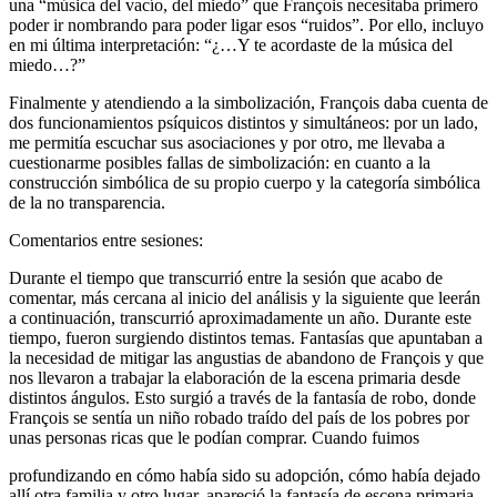
una “música del vacío, del miedo” que François necesitaba primero
poder ir nombrando para poder ligar esos “ruidos”. Por ello, incluyo
en mi última interpretación: “¿…Y te acordaste de la música del
miedo…?”
Finalmente y atendiendo a la simbolización, François daba cuenta de
dos funcionamientos psíquicos distintos y simultáneos: por un lado,
me permitía escuchar sus asociaciones y por otro, me llevaba a
cuestionarme posibles fallas de simbolización: en cuanto a la
construcción simbólica de su propio cuerpo y la categoría simbólica
de la no transparencia.
Comentarios entre sesiones:
Durante el tiempo que transcurrió entre la sesión que acabo de
comentar, más cercana al inicio del análisis y la siguiente que leerán
a continuación, transcurrió aproximadamente un año. Durante este
tiempo, fueron surgiendo distintos temas. Fantasías que apuntaban a
la necesidad de mitigar las angustias de abandono de François y que
nos llevaron a trabajar la elaboración de la escena primaria desde
distintos ángulos. Esto surgió a través de la fantasía de robo, donde
François se sentía un niño robado traído del país de los pobres por
unas personas ricas que le podían comprar. Cuando fuimos
profundizando en cómo había sido su adopción, cómo había dejado
allí otra familia y otro lugar, apareció la fantasía de escena primaria