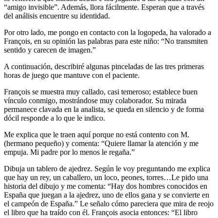
“amigo invisible”. Además, llora fácilmente. Esperan que a través
del análisis encuentre su identidad.
Por otro lado, me pongo en contacto con la logopeda, ha valorado a
François, en su opinión las palabras para este niño: “No transmiten
sentido y carecen de imagen.”
A continuación, describiré algunas pinceladas de las tres primeras
horas de juego que mantuve con el paciente.
François se muestra muy callado, casi temeroso; establece buen
vínculo conmigo, mostrándose muy colaborador. Su mirada
permanece clavada en la analista, se queda en silencio y de forma
dócil responde a lo que le indico.
Me explica que le traen aquí porque no está contento con M.
(hermano pequeño) y comenta: “Quiere llamar la atención y me
empuja. Mi padre por lo menos le regaña.”
Dibuja un tablero de ajedrez. Según le voy preguntando me explica
que hay un rey, un caballero, un loco, peones, torres…Le pido una
historia del dibujo y me comenta: “Hay dos hombres conocidos en
España que juegan a la ajedrez, uno de ellos gana y se convierte en
el campeón de España.” Le señalo cómo pareciera que mira de reojo
el libro que ha traído con él. François asocia entonces: “El libro