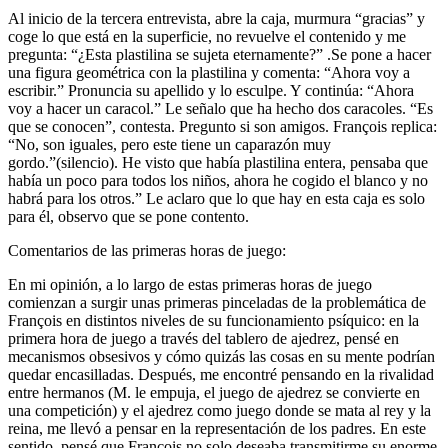
Al inicio de la tercera entrevista, abre la caja, murmura “gracias” y
coge lo que está en la superficie, no revuelve el contenido y me
pregunta: “¿Esta plastilina se sujeta eternamente?” .Se pone a hacer
una figura geométrica con la plastilina y comenta: “Ahora voy a
escribir.” Pronuncia su apellido y lo esculpe. Y continúa: “Ahora
voy a hacer un caracol.” Le señalo que ha hecho dos caracoles. “Es
que se conocen”, contesta. Pregunto si son amigos. François replica:
“No, son iguales, pero este tiene un caparazón muy
gordo.”(silencio). He visto que había plastilina entera, pensaba que
había un poco para todos los niños, ahora he cogido el blanco y no
habrá para los otros.” Le aclaro que lo que hay en esta caja es solo
para él, observo que se pone contento.
Comentarios de las primeras horas de juego:
En mi opinión, a lo largo de estas primeras horas de juego
comienzan a surgir unas primeras pinceladas de la problemática de
François en distintos niveles de su funcionamiento psíquico: en la
primera hora de juego a través del tablero de ajedrez, pensé en
mecanismos obsesivos y cómo quizás las cosas en su mente podrían
quedar encasilladas. Después, me encontré pensando en la rivalidad
entre hermanos (M. le empuja, el juego de ajedrez se convierte en
una competición) y el ajedrez como juego donde se mata al rey y la
reina, me llevó a pensar en la representación de los padres. En este
sentido, pensé que François no solo deseaba transmitirme su enorme