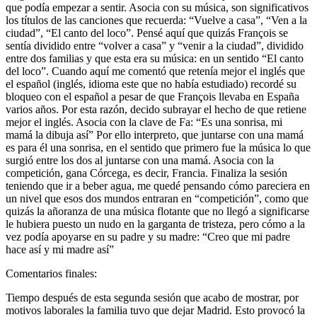
que podía empezar a sentir. Asocia con su música, son significativos
los títulos de las canciones que recuerda: “Vuelve a casa”, “Ven a la
ciudad”, “El canto del loco”. Pensé aquí que quizás François se
sentía dividido entre “volver a casa” y “venir a la ciudad”, dividido
entre dos familias y que esta era su música: en un sentido “El canto
del loco”. Cuando aquí me comentó que retenía mejor el inglés que
el español (inglés, idioma este que no había estudiado) recordé su
bloqueo con el español a pesar de que François llevaba en España
varios años. Por esta razón, decido subrayar el hecho de que retiene
mejor el inglés. Asocia con la clave de Fa: “Es una sonrisa, mi
mamá la dibuja así” Por ello interpreto, que juntarse con una mamá
es para él una sonrisa, en el sentido que primero fue la música lo que
surgió entre los dos al juntarse con una mamá. Asocia con la
competición, gana Córcega, es decir, Francia. Finaliza la sesión
teniendo que ir a beber agua, me quedé pensando cómo pareciera en
un nivel que esos dos mundos entraran en “competición”, como que
quizás la añoranza de una música flotante que no llegó a significarse
le hubiera puesto un nudo en la garganta de tristeza, pero cómo a la
vez podía apoyarse en su padre y su madre: “Creo que mi padre
hace así y mi madre así”
Comentarios finales:
Tiempo después de esta segunda sesión que acabo de mostrar, por
motivos laborales la familia tuvo que dejar Madrid. Esto provocó la