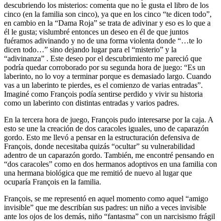
descubriendo los misterios: comenta que no le gusta el libro de los
cinco (en la familia son cinco), ya que en los cinco “te dicen todo”,
en cambio en la “Dama Roja” se trata de adivinar y eso es lo que a
él le gusta; vislumbré entonces un deseo en él de que juntos
fuéramos adivinando y no de una forma violenta donde “…te lo
dicen todo…” sino dejando lugar para el “misterio” y la
“adivinanza” . Este deseo por el descubrimiento me pareció que
podría quedar corroborado por su segunda hora de juego: “Es un
laberinto, no lo voy a terminar porque es demasiado largo. Cuando
vas a un laberinto te pierdes, es el comienzo de varias entradas”.
Imaginé como François podía sentirse perdido y vivir su historia
como un laberinto con distintas entradas y varios padres.
En la tercera hora de juego, François pudo interesarse por la caja. A
esto se une la creación de dos caracoles iguales, uno de caparazón
gordo. Esto me llevó a pensar en la estructuración defensiva de
François, donde necesitaba quizás “ocultar” su vulnerabilidad
adentro de un caparazón gordo. También, me encontré pensando en
“dos caracoles” como en dos hermanos adoptivos en una familia con
una hermana biológica que me remitió de nuevo al lugar que
ocuparía François en la familia.
François, se me representó en aquel momento como aquel “amigo
invisible” que me describían sus padres: un niño a veces invisible
ante los ojos de los demás, niño “fantasma” con un narcisismo frágil