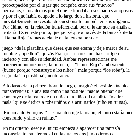
preocupación por el lugar que ocupaba entre sus “nuevos”
hermanos, sino además por el que le brindaban sus padres adoptivos
y por el que había ocupado a lo largo de su historia, que
inevitablemente no cesaba de cuestionarle también en sus orígenes.
Por último, en la relación transferencial, por el lugar que su analista
le daría. Es en este punto, que pensé que a través de la fantasía de la
“Dama Roja” y más adelante en la tercera hora de
juego “de la plastilina que desea que sea eterna y deje marca de su
nombre y apellido”; quizás François se cuestionaba su origen
incierto y con ello su identidad. Ambas representaciones me
parecieron inquietantes, la primera, la “Dama Roja” ambivalente
(buena porque “construye a los niños”, mala porque “los roba”), la
segunda “la plastilina”, no duradera.
A lo largo de la primera hora de juego, imaginé el posible vínculo
transferencial: la analista como una posible “madre buena” que
construye de la mano de un niño a un niño o la analista “madre
mala” que se dedica a robar niños o a arruinarlos (niño en ruinas).
.En boca de François: “… Cuando coge la mano, el niño estaría bien
construido y sino en ruinas.”
En mi criterio, desde el inicio empieza a aparecer una fantasía
inconsciente transferencial en la que los dos juntos iremos