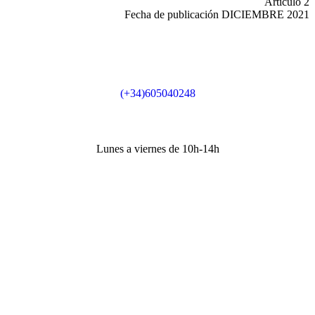
Artículo 2
Fecha de publicación DICIEMBRE 2021
Teléfono
(+34)605040248
Horario secretaría
Lunes a viernes de 10h-14h
Dirección
Sede Actividades
Paseo de la Castellana 79, 8ª planta, 28046, Madrid
Sede social
Príncipe de Vergara 132, 9ª planta, 28002, Madrid
Correos