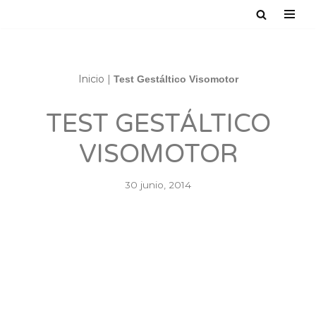
Saltar
al
contenido
Inicio
|
Test Gestáltico Visomotor
TEST GESTÁLTICO
VISOMOTOR
30 junio, 2014