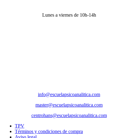
Horario secretaría
Lunes a viernes de 10h-14h
Dirección
Sede Actividades
Paseo de la Castellana 79, 8ª planta, 28046, Madrid
Sede social
Príncipe de Vergara 132, 9ª planta, 28002, Madrid
Correos
info@escuelapsicoanalitica.com
master@escuelapsicoanalitica.com
centrohans@escuelapsicoanalitica.com
TPV
Términos y condiciones de compra
Aviso legal