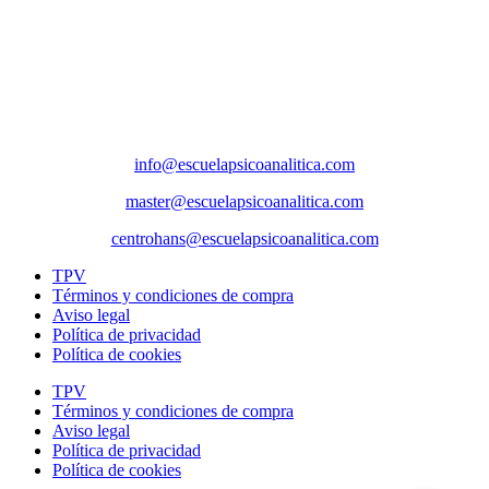
Paseo de la Castellana 79, 8ª planta, 28046, Madrid
Sede social
Príncipe de Vergara 132, 9ª planta, 28002, Madrid
Correos
info@escuelapsicoanalitica.com
master@escuelapsicoanalitica.com
centrohans@escuelapsicoanalitica.com
TPV
Términos y condiciones de compra
Aviso legal
Política de privacidad
Política de cookies
TPV
Términos y condiciones de compra
Aviso legal
Política de privacidad
Política de cookies