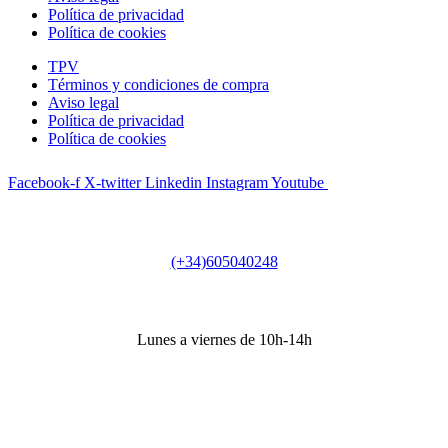
Política de privacidad
Política de cookies
TPV
Términos y condiciones de compra
Aviso legal
Política de privacidad
Política de cookies
Facebook-f
X-twitter
Linkedin
Instagram
Youtube
Teléfono
(+34)605040248
Horario secretaría
Lunes a viernes de 10h-14h
Dirección
Sede Actividades