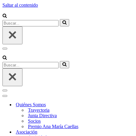
Saltar al contenido
Buscar...
Menú
de
navegación
Buscar...
Menú
de
Menú
navegación
de
Quiénes Somos
navegación
Trayectoria
Junta Directiva
Socios
Premio Ana María Caellas
Asociación