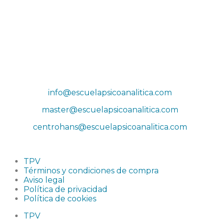
Sede Actividades
Paseo de la Castellana 79, 8ª planta, 28046, Madrid
Sede social
Príncipe de Vergara 132, 9ª planta, 28002, Madrid
Correos
info@escuelapsicoanalitica.com
master@escuelapsicoanalitica.com
centrohans@escuelapsicoanalitica.com
TPV
Términos y condiciones de compra
Aviso legal
Política de privacidad
Política de cookies
TPV