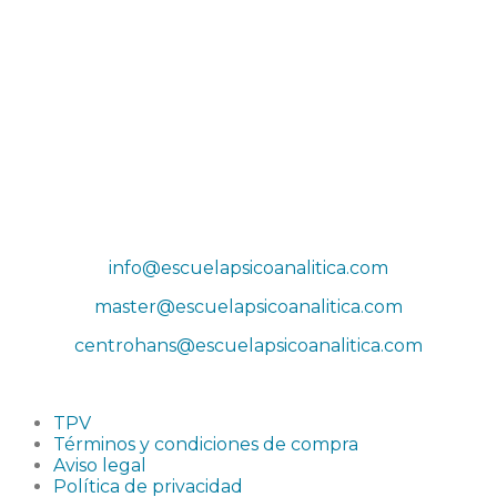
Dirección
Sede Actividades
Paseo de la Castellana 79, 8ª planta, 28046, Madrid
Sede social
Príncipe de Vergara 132, 9ª planta, 28002, Madrid
Correos
info@escuelapsicoanalitica.com
master@escuelapsicoanalitica.com
centrohans@escuelapsicoanalitica.com
TPV
Términos y condiciones de compra
Aviso legal
Política de privacidad