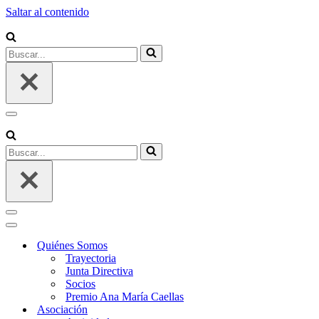
Saltar al contenido
Buscar...
Menú
de
navegación
Buscar...
Menú
de
Menú
navegación
de
Quiénes Somos
navegación
Trayectoria
Junta Directiva
Socios
Premio Ana María Caellas
Asociación