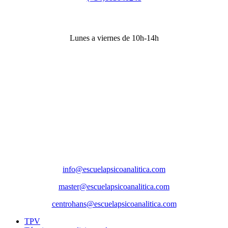
Horario secretaría
Lunes a viernes de 10h-14h
Dirección
Sede Actividades
Paseo de la Castellana 79, 8ª planta, 28046, Madrid
Sede social
Príncipe de Vergara 132, 9ª planta, 28002, Madrid
Correos
info@escuelapsicoanalitica.com
master@escuelapsicoanalitica.com
centrohans@escuelapsicoanalitica.com
TPV