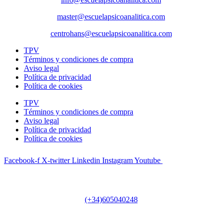
master@escuelapsicoanalitica.com
centrohans@escuelapsicoanalitica.com
TPV
Términos y condiciones de compra
Aviso legal
Política de privacidad
Política de cookies
TPV
Términos y condiciones de compra
Aviso legal
Política de privacidad
Política de cookies
Facebook-f
X-twitter
Linkedin
Instagram
Youtube
Teléfono
(+34)605040248
Horario secretaría