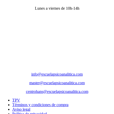
Lunes a viernes de 10h-14h
Dirección
Sede Actividades
Paseo de la Castellana 79, 8ª planta, 28046, Madrid
Sede social
Príncipe de Vergara 132, 9ª planta, 28002, Madrid
Correos
info@escuelapsicoanalitica.com
master@escuelapsicoanalitica.com
centrohans@escuelapsicoanalitica.com
TPV
Términos y condiciones de compra
Aviso legal
Política de privacidad