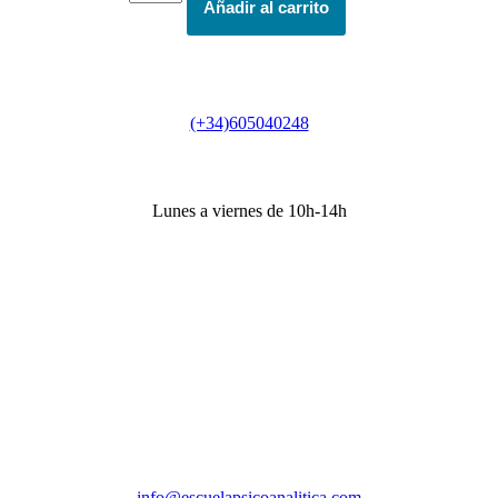
Añadir al carrito
Perinatal
Psicoanalítica:
subjetividad,
vínculos
Teléfono
y
parentalidad
(+34)605040248
(SOCIOS)
cantidad
Horario secretaría
Lunes a viernes de 10h-14h
Dirección
Sede Actividades
Paseo de la Castellana 79, 8ª planta, 28046, Madrid
Sede social
Príncipe de Vergara 132, 9ª planta, 28002, Madrid
Correos
info@escuelapsicoanalitica.com