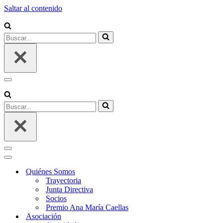
Saltar al contenido
Buscar...
Menú
de
navegación
Buscar...
Menú
de
Menú
navegación
de
Quiénes Somos
navegación
Trayectoria
Junta Directiva
Socios
Premio Ana María Caellas
Asociación