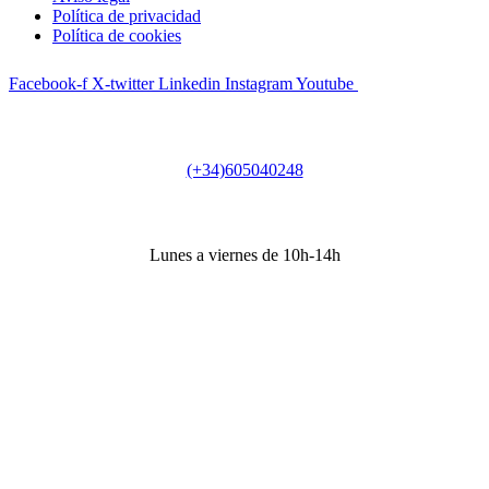
Política de privacidad
Política de cookies
Facebook-f
X-twitter
Linkedin
Instagram
Youtube
Teléfono
(+34)605040248
Horario secretaría
Lunes a viernes de 10h-14h
Dirección
Sede Actividades
Paseo de la Castellana 79, 8ª planta, 28046, Madrid
Sede social
Príncipe de Vergara 132, 9ª planta, 28002, Madrid