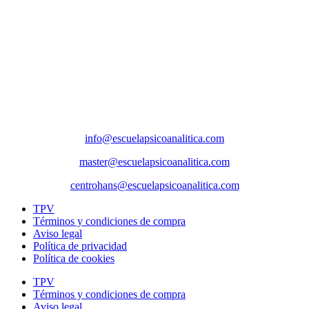
Sede Actividades
Paseo de la Castellana 79, 8ª planta, 28046, Madrid
Sede social
Príncipe de Vergara 132, 9ª planta, 28002, Madrid
Correos
info@escuelapsicoanalitica.com
master@escuelapsicoanalitica.com
centrohans@escuelapsicoanalitica.com
TPV
Términos y condiciones de compra
Aviso legal
Política de privacidad
Política de cookies
TPV
Términos y condiciones de compra
Aviso legal