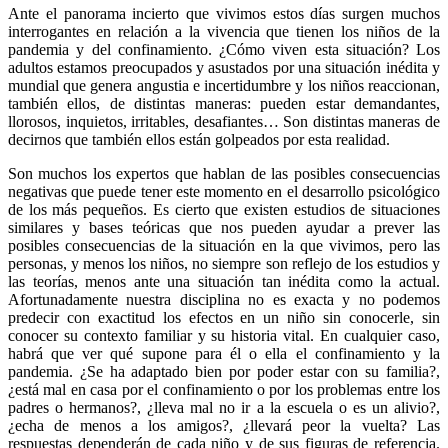
Ante el panorama incierto que vivimos estos días surgen muchos
interrogantes en relación a la vivencia que tienen los niños de la
pandemia y del confinamiento. ¿Cómo viven esta situación? Los
adultos estamos preocupados y asustados por una situación inédita y
mundial que genera angustia e incertidumbre y los niños reaccionan,
también ellos, de distintas maneras: pueden estar demandantes,
llorosos, inquietos, irritables, desafiantes… Son distintas maneras de
decirnos que también ellos están golpeados por esta realidad.
Son muchos los expertos que hablan de las posibles consecuencias
negativas que puede tener este momento en el desarrollo psicológico
de los más pequeños. Es cierto que existen estudios de situaciones
similares y bases teóricas que nos pueden ayudar a prever las
posibles consecuencias de la situación en la que vivimos, pero las
personas, y menos los niños, no siempre son reflejo de los estudios y
las teorías, menos ante una situación tan inédita como la actual.
Afortunadamente nuestra disciplina no es exacta y no podemos
predecir con exactitud los efectos en un niño sin conocerle, sin
conocer su contexto familiar y su historia vital. En cualquier caso,
habrá que ver qué supone para él o ella el confinamiento y la
pandemia. ¿Se ha adaptado bien por poder estar con su familia?,
¿está mal en casa por el confinamiento o por los problemas entre los
padres o hermanos?, ¿lleva mal no ir a la escuela o es un alivio?,
¿echa de menos a los amigos?, ¿llevará peor la vuelta? Las
respuestas dependerán de cada niño y de sus figuras de referencia.