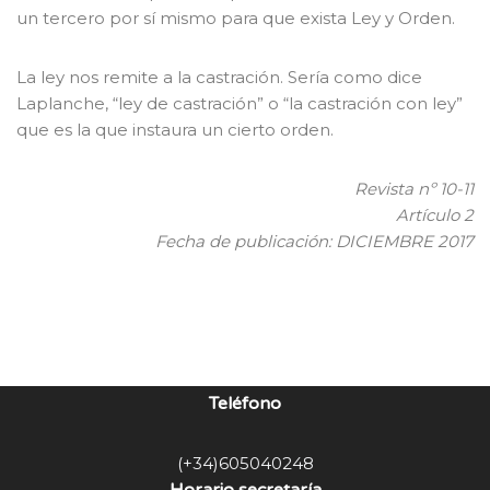
un tercero por sí mismo para que exista Ley y Orden.
La ley nos remite a la castración. Sería como dice
Laplanche, “ley de castración” o “la castración con ley”
que es la que instaura un cierto orden.
Revista nº 10-11
Artículo 2
Fecha de publicación: DICIEMBRE 2017
Teléfono
(+34)605040248