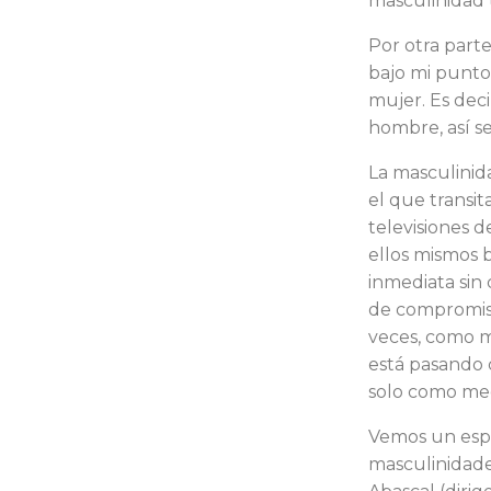
masculinidad t
Por otra parte
bajo mi punto
mujer. Es dec
hombre, así se
La masculinid
el que transi
televisiones 
ellos mismos b
inmediata sin 
de compromiso
veces, como m
está pa­sando
solo como medi
Vemos un espec
masculinidade