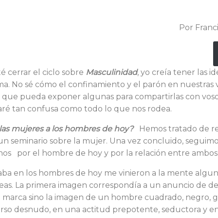
Por Franci
 cerrar el ciclo sobre
Masculinidad
, yo creía tener las i
ma. No sé cómo el confinamiento y el parón en nuestras 
a que pueda exponer algunas para compartirlas con vosot
aré tan confusa como todo lo que nos rodea.
as mujeres a los hom­bres de hoy?
Hemos tratado de re
n seminario sobre la mujer. Una vez concluido, se­guim
os por el hombre de hoy y por la relación entre ambos
a en los hombres de hoy me vinieron a la mente algun
s. La primera imagen correspondía a un anuncio de de
 marca sino la imagen de un hombre cuadrado, negro, 
torso des­nudo, en una actitud prepotente, seduc­tora y 