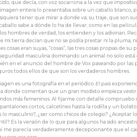
ido, que decía, con voz socarrona a la vez que impositiv
magen entera lo presentaba sobre un caballo blanco, 
ni siquiera tener que mirar a donde va; su traje, que son s
aballo sabe a dónde lo ha de llevar; como en las películ
a los hombres de verdad, los entienden y los adivinan. R
 mi tierra decían que no se podía prestar ni la pluma, ni 
res cosas eran suyas, “cosas”, las tres co­sas propias de su 
 seguridad masculina dominando un animal no solo está 
ién en el anuncio del hombre de Vox paseando por las 
guros todos ellos de que son los ver­daderos hombres.
agen es una fotografía en el periódico
El país
exponiend
a donde comentan que un gran modisto empieza vestir 
ndos más femeninos. Al fi­jarme con detalle compruebo 
pantalones cortos, calcetines hasta la rodilla y un bolsito
s lo masculino?, ¿ser como chicos de colegio? ¿Aceptar l
til? Es la versión de lo que para algunos ha sido ancest
mí me parecía verdaderamente decepcionante que el ca