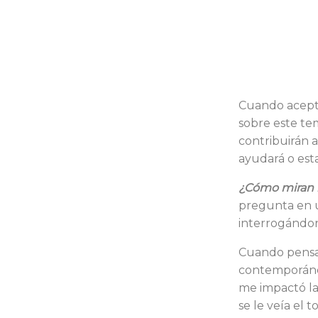
Cuando acepté
sobre este te
contribuirán 
ayudará o est
¿Cómo miran l
pregunta en u
interrogándon
Cuando pensab
contemporánea
me impactó la
se le veía el 