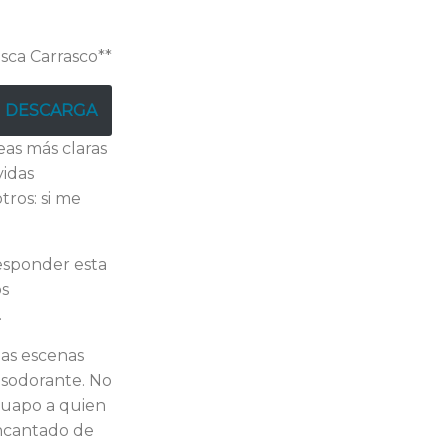
sca Carrasco**
DESCARGA
deas más claras
vidas
ros: si me
s­ponder esta
os
.
as escenas
sodo­rante. No
guapo a quien
encantado de