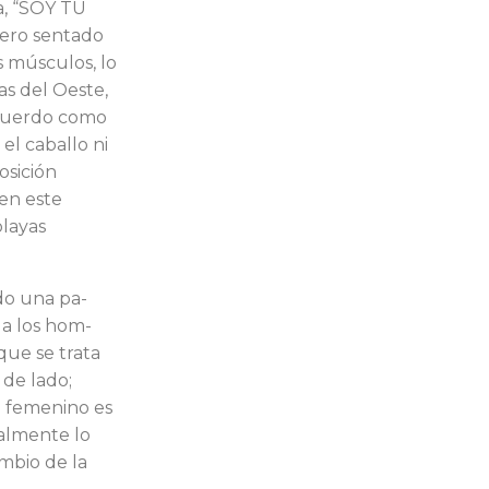
a, “SOY TU
pero sentado
us músculos, lo
as del Oeste,
e­cuerdo como
el caballo ni
posición
en este
playas
o una pa­
a los hom­
que se trata
 de lado;
o femenino es
ralmente lo
mbio de la