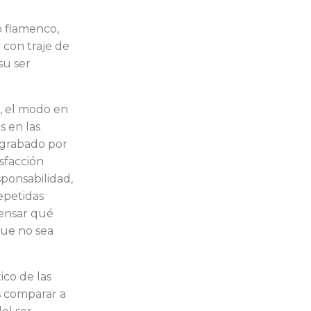
 fla­menco,
 con traje de
su ser
, el modo en
s en las
 grabado por
sfacción
sponsabilidad,
epetidas
ensar qué
que no sea
ico de las
 com­parar a