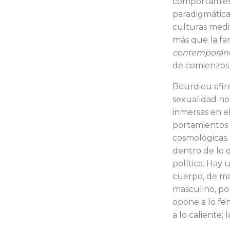
comportamient
paradigmática 
culturas medit
más que la fam
contemporán
de co­mienzos 
Bourdieu afir
sexualidad no 
inmersas en el
portamientos 
cosmológicas.
dentro de lo q
política. Hay 
cuerpo, de ma­
masculino, por
opone a lo fe
a lo caliente; 