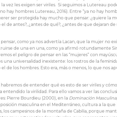
a la vez les exigen ser viriles. Si seguimos a Lutereau po
 no hay hombres Lutereau, 2016). Entre “ya no hay hom
uerer ser protegida hay mucho que pensar: ¿quiere la m
l de antes?, ¿antes de qué?, ¿antes de que dejaran de se
ensar, como ya nos ad­vertía Lacan, que la mujer no exi
ruirse de una en una, como ya afirmó rotundamente Si
remos el peligro de pensar en las “mujeres” con mayús­cu
 una universalidad inexistente: los rostros de la femini
 el de los hom­bres. Esto era, más o menos, lo que nos a
 habremos de entender qué es esto de ser viriles y cómo 
ha entendido la vi­rilidad. Para ello vamos a ver las conclu­
s: Pierre Bour­dieu (2000), en la
Dominación Mascu­lina
 posición masculina en el Mediterráneo, cultura a la que
 los campesinos de la montaña de Cabilia, porque man­