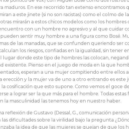
ente político de Vox) con Miguel Bosé como dos rostros d
a maduros. En ese recorrido tan extenso encontramos 
ran a este jinete (si no son racistas) como el colmo de la
 otras mirarán a estos chi­cos modelos como los hombres 
ncuentro con un hombre no agresivo y al que cuidar co
 pueden sentir muy hom­bre a una figura como Bosé. M
ctimas de las mana­das, que se confunden queriendo ser 
lculan los ries­gos, confiadas en la igualdad, sin tener e
 el lugar donde este tipo de hombres las colocan, negand
dad existente. Pienso en el juego de moda en la que hom
sentados, esperan a una mujer compi­tiendo entre ellos a
a erección y la mujer va de uno a otro entrando es este 
 la cosificación que esto supone. Como vemos el goce de
rse a lograr ser la que más para el hombre. Todas estas
con la masculinidad las tenemos hoy en nuestro haber.
 reflexión de Gustavo (Dessal, G., comunicación person
las dificultades sobre la virilidad bajo la pregunta ¿Dón
nzaba la idea de que las mujeres se quejan de que los