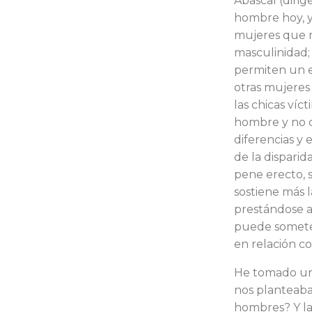
Abascal (dirig
hombre hoy, y
mujeres que mi
masculinidad;
permiten un e
otras mujeres
las chicas ví
hombre y no ca
diferencias y
de la dispari
pene erecto, 
sostiene más l
prestándose a
puede so­mete
en re­lación 
He tomado una
nos planteaba 
hombres? Y la