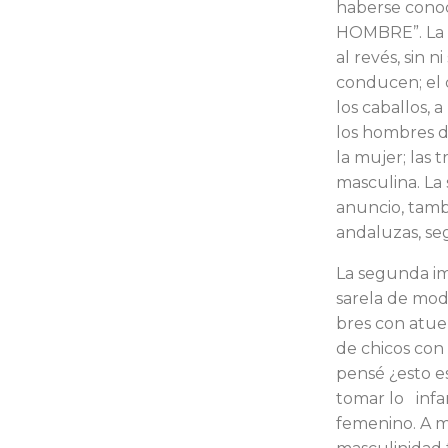
haberse conoc
HOMBRE”. La i
al revés, sin 
conducen; el c
los caballos, 
los hombres de
la mujer; las t
masculina. La
anuncio, tamb
andaluzas, se
La segunda im
sarela de mod
bres con atue
de chicos con 
pensé ¿esto e
tomar lo infan
femenino. A 