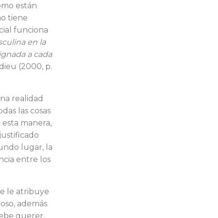
como es­tán
no tiene
cial funciona
culina en la
asignada a cada
ieu (2000, p.
na realidad
odas las cosas
e esta manera,
ustificado
undo lugar, la
ncia entre los
e le atri­buye
rtuoso, además
debe querer,