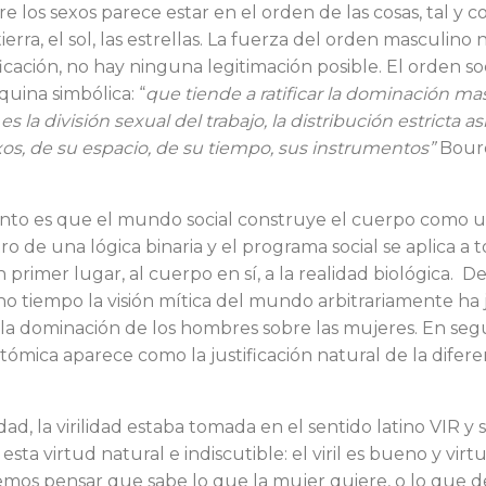
tre los sexos parece estar en el orden de las cosas, tal y 
erra, el sol, las estre­llas. La fuerza del orden masculino 
icación, no hay nin­guna legitimación posible. El orden so­
ina simbó­lica: “
que tiende a ratificar la dominación mas
s la di­visión sexual del trabajo, la distribución estricta 
xos, de su espacio, de su tiempo, sus instrumentos”
Bourd
nto es que el mundo social construye el cuerpo como u
o de una lógica binaria y el programa social se aplica a t
primer lugar, al cuerpo en sí, a la realidad biológica. D
 tiempo la visión mítica del mundo arbitrariamente ha j
la domina­ción de los hombres sobre las mujeres. En seg
tó­mica aparece como la justificación natu­ral de la difere
ad, la virilidad estaba to­mada en el sentido latino VIR y s
d esta virtud natural e indiscutible: el viril es bueno y vi
emos pensar que sabe lo que la mujer quiere, o lo que 