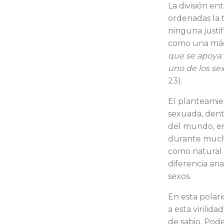
La división en
ordenadas la ti
ninguna justif
como una máqu
que se apoya: e
uno de los se­
23).
El planteamie
sexuada, dentr
del mundo, en 
durante mucho
como natural 
diferencia ana
sexos.
En esta polarid
a esta virilida
de sabio. Pod