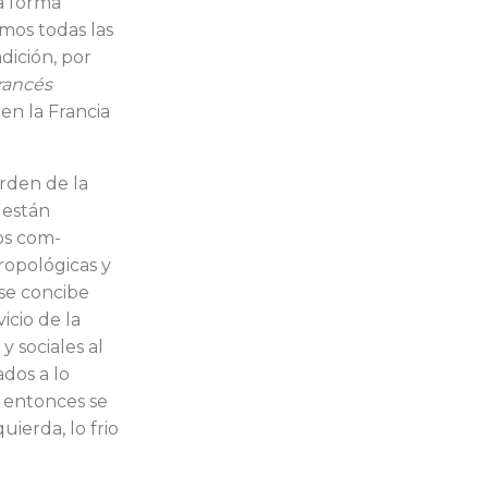
a forma
imos todas las
dición, por
francés
en la Francia
rden de la
 están
os com­
opológi­cas y
 se concibe
­cio de la
y sociales al
dos a lo
o entonces se
ierda, lo frio