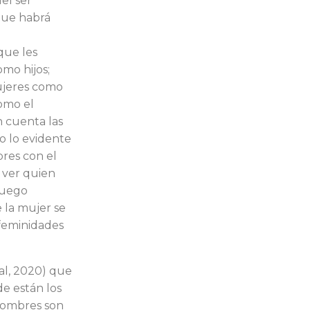
el ser
que habrá
que les
mo hijos;
ujeres como
como el
n cuenta las
o lo evidente
bres con el
 ver quien
juego
 la mujer se
 feminidades
al, 2020) que
de están los
 hombres son