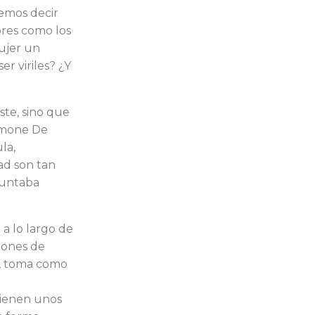
demos decir
bres como los
ujer un
r viriles? ¿Y
ste, sino que
­mone De
la,
dad son tan
puntaba
a lo largo de
siones de
, toma como
tienen unos