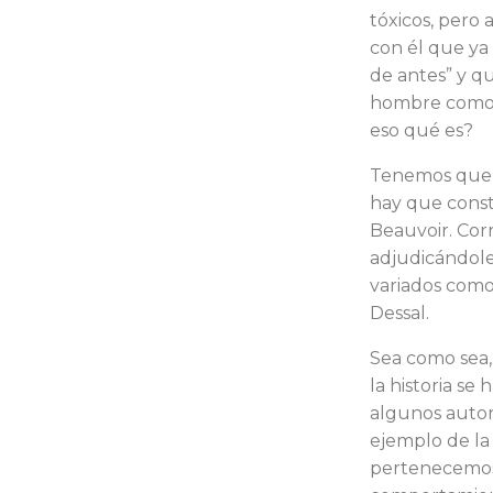
tóxicos, pero 
con él que ya
de antes” y q
hombre como e
eso qué es?
Tenemos que p
hay que const
Beauvoir. Cor
adjudicándoles
variados como
Dessal.
Sea como sea,
la historia se 
algunos autore
ejemplo de la
pertenecemos,