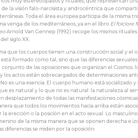
os muy este­reotipados y rituales, que representan un
de la visión falo-narcisista y androcéntrica que com­part
errá­neas. Toda el área europea participa de la misma tra
a venga de los mediterráneos, ya en el li­bro
El folclore 
eo
Arnold Van Gennep (1992) recoge los mismos rituales 
del siglo XX.
ma que los cuerpos tienen una construcción social y el o
está formado como tal, sino que las diferencias sexuales
 conjunto de las oposicio­nes que organizan el Cosmos: l
y los actos están sobrecar­gados de determinaciones antr
 No es una esencia. El cuerpo humano está socializado y
ue es natural y lo que no es natural: la naturaleza al servi
un desplaza­miento de todas las manifestaciones cósmicas 
nera que todos los movimientos hacia arriba están asocia
 la erección o la posición en el acto sexual. Lo masculin
menino de la misma ma­nera que se oponen derecha e iz­qu
las diferen­cias se miden por la oposición.