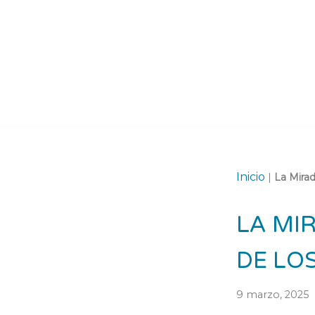
Saltar
al
contenido
Inicio
|
La Mira
LA MI
DE LO
9 marzo, 2025