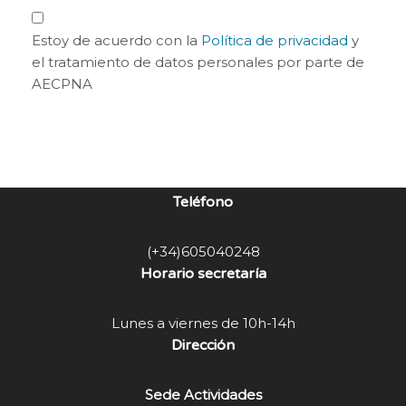
Estoy de acuerdo con la
Política de privacidad
y
el tratamiento de datos personales por parte de
AECPNA
ENVIAR MENSAJE
Teléfono
(+34)605040248
Horario secretaría
Lunes a viernes de 10h-14h
Dirección
Sede Actividades