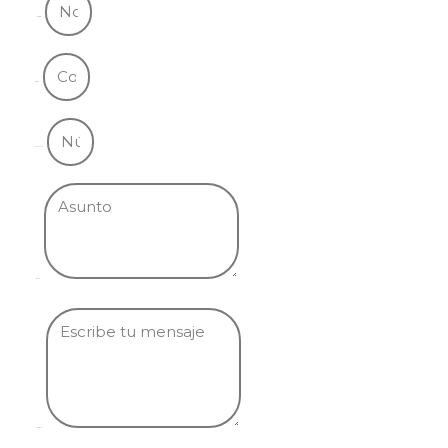
Nombre
Email
Teléfono
Asunto
Mensaje