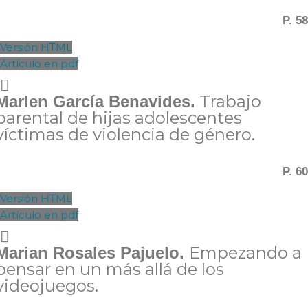
P. 58
Versión HTML
Artículo en pdf
Trabajo
Marlen García Benavides.
parental de hijas adolescentes
víctimas de violencia de género.
P. 60
Versión HTML
Artículo en pdf
Empezando a
Marian Rosales Pajuelo.
pensar en un más allá de los
videojuegos.