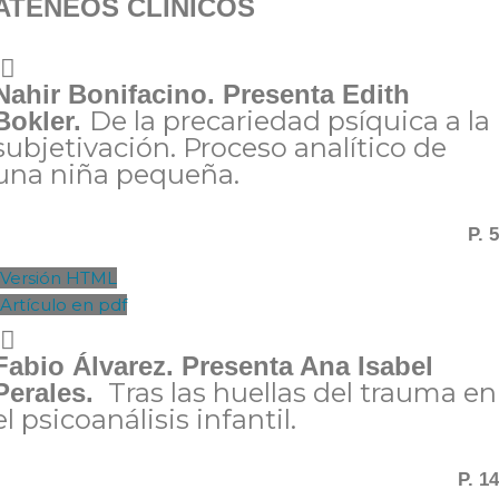
ATENEOS CLÍNICOS
Nahir Bonifacino. Presenta Edith
De la precariedad psíquica a la
Bokler.
subjetivación. Proceso analítico de
una niña pequeña.
P. 5
Versión HTML
Artículo en pdf
Fabio Álvarez. Presenta Ana Isabel
Tras las huellas del trauma en
Perales.
el psicoanálisis infantil.
P. 14