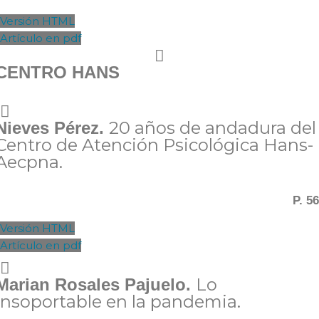
Versión HTML
Artículo en pdf
CENTRO HANS
20 años de andadura del
Nieves Pérez.
Centro de Atención Psicológica Hans-
Aecpna.
P. 56
Versión HTML
Artículo en pdf
Lo
Marian Rosales Pajuelo.
insoportable en la pandemia.