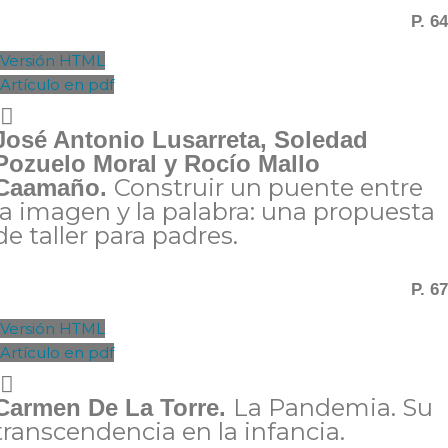
P. 64
Versión HTML
Artículo en pdf
José Antonio Lusarreta, Soledad
Pozuelo Moral y Rocío Mallo
Construir un puente entre
Caamaño.
la imagen y la palabra: una propuesta
de taller para padres.
P. 67
Versión HTML
Artículo en pdf
La Pandemia. Su
Carmen De La Torre.
transcendencia en la infancia.