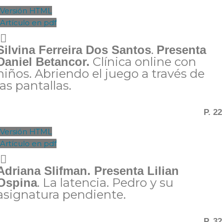
Versión HTML
Artículo en pdf
.
Silvina Ferreira Dos Santos
Presenta
Clínica online con
Daniel Betancor.
niños. Abriendo el juego a través de
las pantallas.
P. 22
Versión HTML
Artículo en pdf
Adriana Slifman. Presenta Lilian
. La latencia. Pedro y su
Ospina
asignatura pendiente.
P. 32