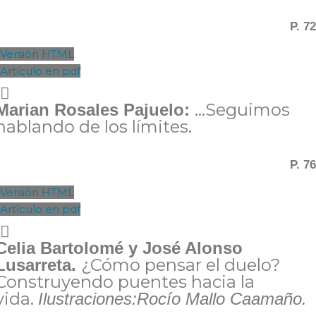
P. 72
Versión HTML
Artículo en pdf
…Seguimos
Marian Rosales Pajuelo:
hablando de los límites.
P. 76
Versión HTML
Artículo en pdf
Celia Bartolomé y José Alonso
¿Cómo pensar el duelo?
Lusarreta.
Construyendo puentes hacia la
vida.
Ilustraciones:Rocío Mallo Caamaño.