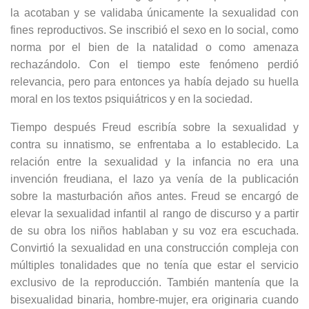
la acotaban y se validaba únicamente la sexualidad con
fines reproductivos. Se inscribió el sexo en lo social, como
norma por el bien de la natalidad o como amenaza
rechazándolo. Con el tiempo este fenómeno perdió
relevancia, pero para entonces ya había dejado su huella
moral en los textos psiquiátricos y en la sociedad.
Tiempo después Freud escribía sobre la sexualidad y
contra su innatismo, se enfrentaba a lo establecido. La
relación entre la sexualidad y la infancia no era una
invención freudiana, el lazo ya venía de la publicación
sobre la masturbación años antes. Freud se encargó de
elevar la sexualidad infantil al rango de discurso y a partir
de su obra los niños hablaban y su voz era escuchada.
Convirtió la sexualidad en una construcción compleja con
múltiples tonalidades que no tenía que estar el servicio
exclusivo de la reproducción. También mantenía que la
bisexualidad binaria, hombre-mujer, era originaria cuando