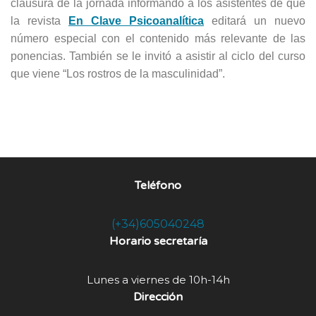
clausura de la jornada informando a los asistentes de que
la revista
En Clave Psicoanalítica
editará un nuevo
número especial con el contenido más relevante de las
ponencias. También se le invitó a asistir al ciclo del curso
que viene “Los rostros de la masculinidad”.
Teléfono
(+34)605040248
Horario secretaría
Lunes a viernes de 10h-14h
Dirección