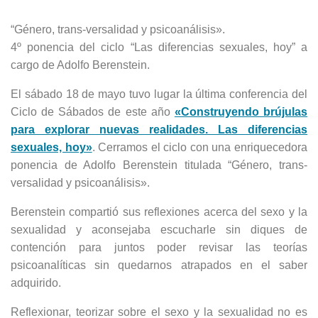
“Género, trans-versalidad y psicoanálisis».
4º ponencia del ciclo “Las diferencias sexuales, hoy” a
cargo de Adolfo Berenstein.
El sábado 18 de mayo tuvo lugar la última conferencia del
Ciclo de Sábados de este año
«Construyendo brújulas
para explorar nuevas realidades. Las diferencias
sexuales, hoy»
. Cerramos el ciclo con una enriquecedora
ponencia de Adolfo Berenstein titulada “Género, trans-
versalidad y psicoanálisis».
Berenstein compartió sus reflexiones acerca del sexo y la
sexualidad y aconsejaba escucharle sin diques de
contención para juntos poder revisar las teorías
psicoanalíticas sin quedarnos atrapados en el saber
adquirido.
Reflexionar, teorizar sobre el sexo y la sexualidad no es