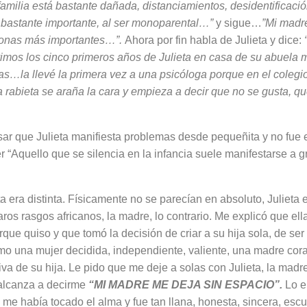
familia está bastante dañada, distan­ciamientos, desidentificación
 bastante importante, al ser monoparental…”
y sigue…
”Mi madre
sonas más importan­tes…”.
Ahora por fin habla de Julieta y dice:
vimos los cinco primeros años de Julieta en casa de su abuela m
tas…la llevé la primera vez a una psicóloga porque en el colegi
 rabieta se araña la cara y empieza a decir que no se gusta, qu
r que Julieta manifiesta problemas desde pequeñita y no fue 
“Aquello que se si­lencia en la infancia suele manifestarse a gr
a era distinta. Físicamente no se parecían en absoluto, Julieta e
aros rasgos africanos, la madre, lo contrario. Me explicó que el
ue quiso y que tomó la decisión de criar a su hija sola, de ser
o una mujer decidida, independiente, valiente, una madre coraj
iva de su hija. Le pido que me deje a solas con Julieta, la madre
 alcanza a decirme
“MI MADRE ME DEJA SIN ESPACIO”.
Lo e
a me había tocado el alma y fue tan llana, honesta, sincera, es­