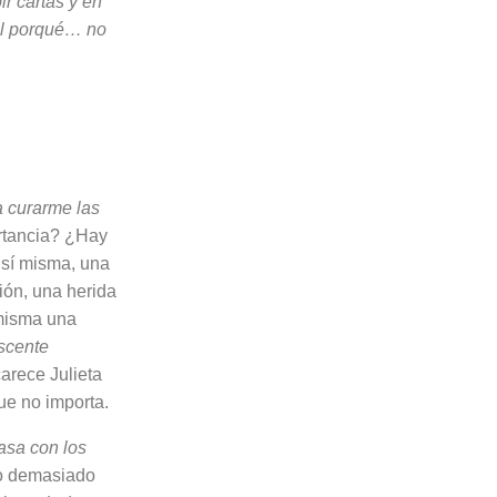
r cartas y en
del porqué… no
 cu­rarme las
rtancia? ¿Hay
 sí misma, una
ión, una herida
 misma una
s­cente
carece Julieta
ue no importa.
asa con los
do demasiado