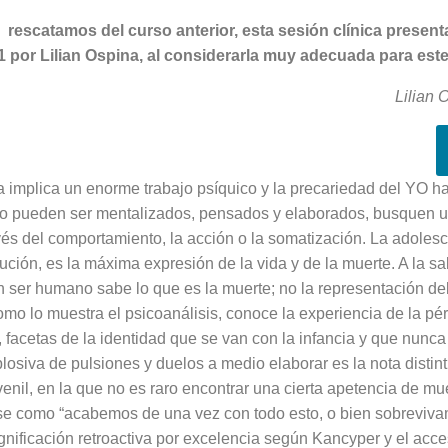
: rescatamos del curso anterior, esta sesión clínica present
1 por Lilian Ospina, al considerarla muy adecuada para est
Lilian 
 implica un enorme trabajo psíquico y la precariedad del YO h
no pueden ser mentaliza­dos, pensados y elaborados, busquen u
vés del comporta­miento, la acción o la somatización. La adoles
lución, es la máxima expresión de la vida y de la muerte. A la sa
 ser humano sabe lo que es la muerte; no la representación del
como lo muestra el psicoanálisis, co­noce la experiencia de la p
, facetas de la identidad que se van con la infancia y que nunc
osiva de pulsio­nes y duelos a medio elaborar es la nota distint
enil, en la que no es raro encontrar una cierta apeten­cia de mu
se como “acabemos de una vez con todo esto, o bien sobreviva
gnificación retroactiva por ex­celencia según Kancyper y el acce