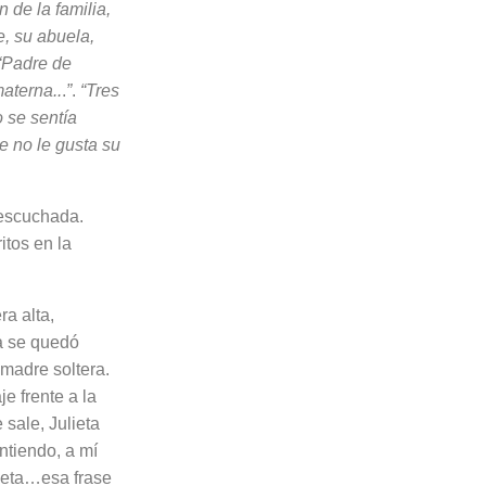
 de la familia,
, su abuela,
“Padre de
aterna..
.
”
.
“Tres
o se sentía
e no le gusta su
escu­chada.
itos en la
ra alta,
la se quedó
 madre soltera.
e frente a la
 sale, Julieta
ntiendo, a mí
cueta…esa frase