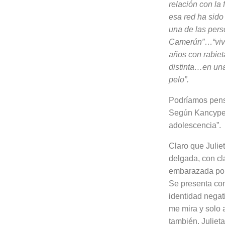
relación con la 
esa red ha sido
una de las per
Camerún”
…
“vi
años con rabie­
distinta…en una
pelo”.
Podríamos pensa
Según Kancyper 
adolescencia”.
Claro que Juliet
delgada, con cl
embarazada porq
Se presenta com
identidad ne­gat
me mira y solo
también. Juliet