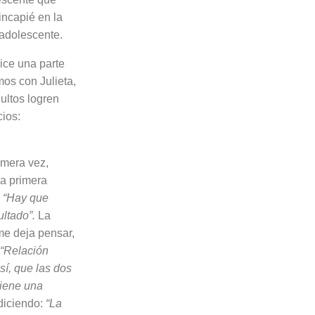
incapié en la
 adolescente.
ice una parte
mos con Julieta,
ultos logren
cios:
i­mera vez,
la primera
:
“Hay que
ultado”.
La
me deja pensar,
“Rela­ción
así, que las dos
tiene una
diciendo:
“La