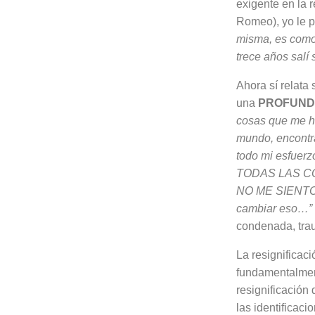
exigente en la r
Romeo), yo le pr
misma, es como 
trece años salí s
Ahora sí relata
una
PROFUND
cosas que me ha
mundo, en­contr
todo mi esfuer
TODAS LAS C
NO ME SIENTO
cambiar eso…”
con­denada, tra
La resignificaci
fundamentalmente
resignificación 
las identificac