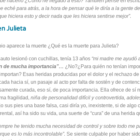
de hacerlo ¿Cómo he llegado a esto? También pensé en escribi
eché para atrás, a la hora de pensar qué le diría a la gente 
r que hiciera esto y decir nada que les hiciera sentirse mejor”.
n Julieta
pio aparece la muerte ¿Qué es la muerte para Julieta?
uto lesionó con cuchillas, tenía 13 años
“mi madre me ayudó a
n de mucha im­portancia”…
¿No?¿Para quién no tenían impo
impor­tan? Esas heridas producidas por el dolor y el rechazo de
ada hacia sí, un pasaje al acto por falta de sostén y de contenc
lsamente curada, eso sí, de poca importancia. Ella ofrece de sí
ma fragilidad,
niña de personalidad difícil y controvertida, adole
o sus pies una base falsa, casi diría yo, inexistente, si de algo 
ental, así ha sido su vida, una suerte de “cura” de una herida q
empre he tenido mucha ne­cesidad de control y sobre todo me p
rque es lo más in­controlable”.
Se siente culpable por haber si