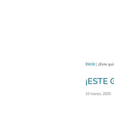
Saltar
al
contenido
Inicio
|
¡Este gui
¡ESTE 
10 marzo, 2025