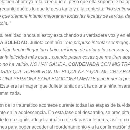
elación ahora ya rota, cree que el peso que ella so­porta le ha a
e­gunto qué es lo que le pesa tanto y ella contesta:
“No sentirm
que siempre intento mejo­rar en todas las facetas de la vida, d
ola. “
 su realidad, ahora sí estoy escuchando su verdadera voz y en el
A SOLEDAD.
Ju­lieta continúa: “
me propuse intentar ser mejor, 
bían hecho llegar tan abajo, mi forma de tratar a las personas, 
ar la felicidad más pura…cuando pa­san cosas que me tiran aba
zo no ha valido, NO HAY SA­LIDA,
CONDENADA
CON MIS TRA
OSAS QUE SURGIE­RON DE PEQUEÑA Y QUE ME CREA­R
 UNA PERSONA SANA EMOCIONALMENTE y no tener la posib
Esta era la imagen que Julieta tenía de sí, la de una niña insan
umatizada.
ón de lo traumático acon­tece durante todas las etapas de la vida
 en la ado­lescencia. En esta fase del desarrollo, se precipita 
de lo no signifi­cado y traumático de etapas anteriores, así com
iones para poder acceder al reordenamiento y a la confirmación d