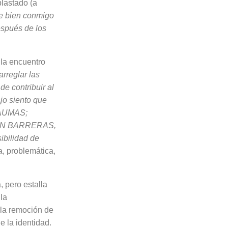
plastado (a
e bien conmigo
espués de los
la en­cuentro
arreglar las
de contribuir al
jo siento que
U­MAS;
ON BARRERAS,
ilidad de
a, problemática,
, pero estalla
la
o la remoción de
e la identidad.