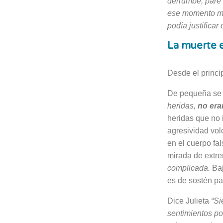
derrumbé, paré 
ese momento me 
podía justi­fica
La muerte e
Desde el princi
De pequeña se a
heridas,
no era
heridas que no 
agresividad volc
en el cuerpo fa
mirada de extre
complicada.
Baj
es de sostén par
Dice Julieta
“Si
sentimientos po