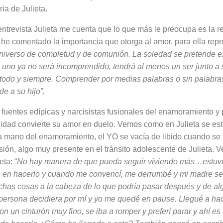
ia de Ju­lieta.
ntrevista Julieta me cuenta que lo que más le preocupa es la r
 he comentado la importancia que otorga al amor, para ella rep
niverso de completud y de comunión. La soledad se pretende e
; uno ya no será incomprendido, tendrá al menos un ser junto a 
todo y siempre. Comprender por medias palabras o sin palabr
e a su hijo”.
uentes edípicas y narci­sistas fusionales del enamoramiento y p
ocidad con­vierte su amor en duelo. Vemos como en Julieta se est
a mano del enamoramiento, el YO se va­cía de libido cuando se 
sión, algo muy presente en el trán­sito adolescente de Julieta. 
ta: “
No hay manera de que pueda seguir viviendo más…estuv
 en hacerlo y cuando me convencí, me derrumbé y mi madre se 
chas cosas a la cabeza de lo que podría pasar después y de a
 persona decidiera por mí y yo me quedé en pause. Llegué a hac
con un cinturón muy fino, se iba a romper y preferí parar y ahí 