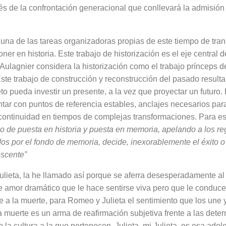
és de la confronta­ción generacional que conllevará la admi­sión 
 una de las tareas organi­zadoras propias de este tiempo de tran
er en his­toria. Este trabajo de historización es el eje central 
Au­lagnier considera la historización como el trabajo prínceps d
ste trabajo de construcción y reconstrucción del pasado resulta
to pueda investir un presente, a la vez que proyectar un futuro. 
tar con puntos de refe­rencia estables, anclajes necesarios par
continuidad en tiempos de complejas transformaciones. Para es
o de puesta en historia y puesta en memoria, apelando a los reg
dos por el fondo de memoria, de­cide, inexorablemente el éxito o
escente”
ulieta, la he llamado así porque se aferra desesperadamente a
e amor dramático que le hace sentirse viva pero que le conduce
 a la muerte, para Romeo y Julieta el sentimiento que los une 
a muerte es un arma de reafirmación subjetiva frente a las dete
e la cul­tura a la que pertenecen. Julieta, mi Julieta, es esa ado