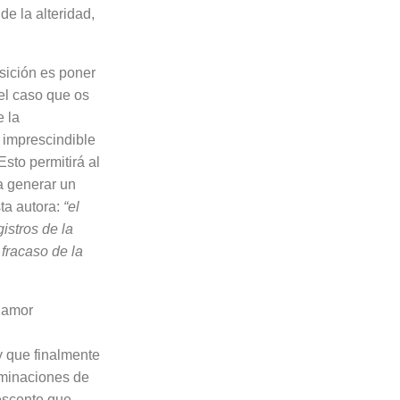
de la alteridad,
si­ción es poner
del caso que os
e la
 imprescindible
Esto permitirá al
a generar un
ta autora:
“el
istros de la
 fracaso de la
l amor
y que finalmente
rminaciones de
lescente que