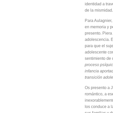
identidad a trav
de la mismidad.
Para Aulagnier,
en memoria y pon
presento. Piera 
adolescencia. E
para que el suje
adolescente con
sentimiento de 
proceso psíquic
infancia aporta
transición adol
Os presento a J
romántico, a es
inexorablemente
los conduce a l
sus familias y d