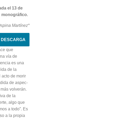
ada el 13 de
e monográfico.
Ospina Martínez*
DESCARGA
ace que
na vía de
cencia es una
lida de la
 acto de morir
érdida de aspec­
a más volverán.
iva de la
erte, algo que
mos a todo”. Es
so a la propia