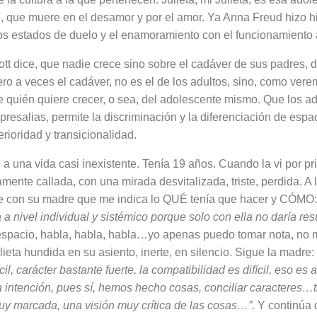
, que muere en el desamor y por el amor. Ya Anna Freud hizo h
 los estados de duelo y el enamora­miento con el funcionamiento
t dice, que nadie crece sino sobre el cadáver de sus padres, d
ro a veces el ca­dáver, no es el de los adultos, sino, como vere
e quién quiere crecer, o sea, del adolescente mismo. Que los ad
epresalias, permite la discriminación y la diferenciación de espa
terioridad y transicionalidad.
ó a una vida casi inexis­tente. Tenía 19 años. Cuando la vi por pr
ente callada, con una mirada desvitalizada, triste, per­dida. A 
de con su madre que me indica lo QUÉ tenía que ha­cer y CÓMO
a a nivel individual y sistémico porque solo con ella no daría res
espacio, habla, habla, habla…yo apenas puedo tomar nota, no 
ieta hundida en su asiento, inerte, en silencio. Sigue la madre:
cil, carácter bastante fuerte, la compatibilidad es difícil, eso es 
ntención, pues sí, hemos hecho cosas, conciliar ca­racteres…
y marcada, una visión muy crítica de las co­sas…”.
Y continúa 