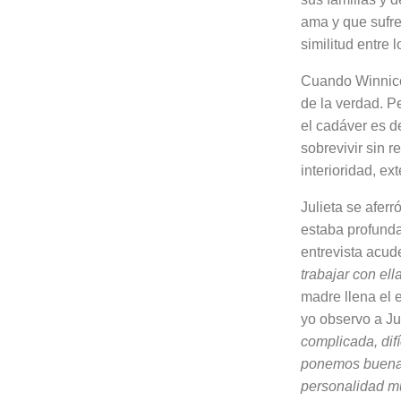
ama y que sufre
similitud entre
Cuando Winnicot
de la verdad. Pe
el cadáver es d
sobrevivir sin r
interioridad, ex
Julieta se aferr
estaba profundam
entrevista acu
trabajar con ell
madre llena el 
yo observo a Jul
complicada, difí
ponemos buena i
personalidad mu