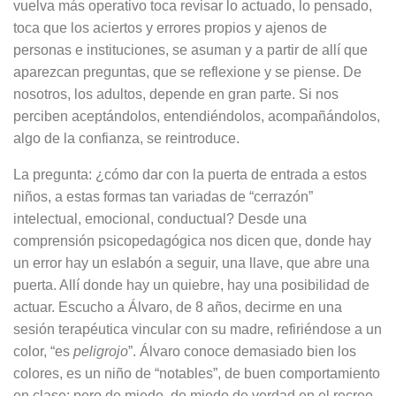
vuelva más operativo toca revisar lo actuado, lo pensado,
toca que los aciertos y errores propios y ajenos de
personas e instituciones, se asuman y a partir de allí que
aparezcan preguntas, que se reflexione y se piense. De
nosotros, los adultos, depende en gran parte. Si nos
perciben aceptándolos, entendiéndolos, acompañándolos,
algo de la confianza, se reintroduce.
La pregunta: ¿cómo dar con la puerta de entrada a estos
niños, a estas formas tan variadas de “cerrazón”
intelectual, emocional, conductual? Desde una
comprensión psicopedagógica nos dicen que, donde hay
un error hay un eslabón a seguir, una llave, que abre una
puerta. Allí donde hay un quiebre, hay una posibilidad de
actuar. Escucho a Álvaro, de 8 años, decirme en una
sesión terapéutica vincular con su madre, refiriéndose a un
color, “es
peligrojo
”. Álvaro conoce demasiado bien los
colores, es un niño de “notables”, de buen comportamiento
en clase; pero de miedo, de miedo de verdad en el recreo