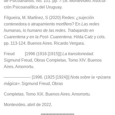
de Psicoanálisis. No. 101. pp. 7-18. Montevideo. Asocia­
ción Psicoanalítica del Uruguay.
Filgueira, M. Martínez, S (2020) Redes: ¿sujeción
contenedora o atrapamiento mortífe­ro? En
Las redes
humanas, lo humano de las redes. Trabajando en
Cuarentena y en la Post- Cuarentena.
Hilda Catz y cols.
pp. 113-124. Buenos Aires. Ricardo Vergara.
Freud [1996 (1916 [1915])]
La transitoriedad.
Sigmund Freud, Obras Comple­tas. Tomo XIV. Buenos
Aires. Amorrortu.
——————– [1996. (1925 [1924])]
Nota sobre la <pizarra
mágica>.
Sigmund Freud, Obras
Completas. Tomo XIX. Buenos Aires. Amorrortu.
Montevideo, abril de 2022.