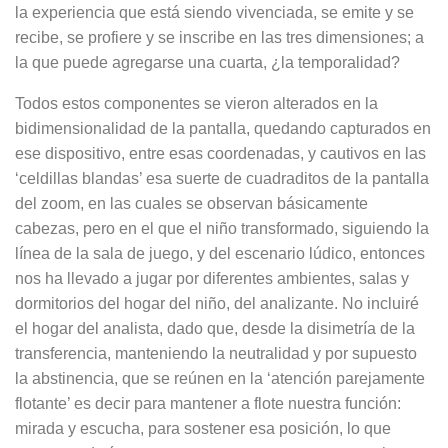
la expe­riencia que está siendo vivenciada, se emite y se
recibe, se profiere y se ins­cribe en las tres dimensiones; a
la que puede agregarse una cuarta, ¿la tem­poralidad?
Todos estos componentes se vieron alterados en la
bidimensionalidad de la pantalla, quedando capturados en
ese dispositivo, entre esas coordena­das, y cautivos en las
‘celdillas blan­das’ esa suerte de cuadraditos de la pantalla
del zoom, en las cuales se observan básicamente
cabezas, pero en el que el niño transformado, si­guiendo la
línea de la sala de juego, y del escenario lúdico, entonces
nos ha llevado a jugar por diferentes ambien­tes, salas y
dormitorios del hogar del niño, del analizante. No incluiré
el ho­gar del analista, dado que, desde la disimetría de la
transferencia, mante­niendo la neutralidad y por supuesto
la abstinencia, que se reúnen en la ‘aten­ción parejamente
flotante’ es decir pa­ra mantener a flote nuestra función:
mirada y escucha, para sostener esa posición, lo que