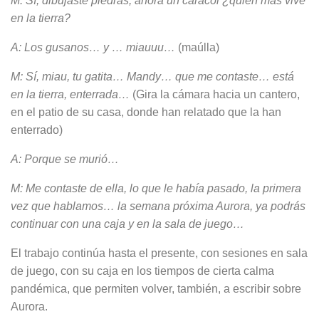
M: Sí, dibujaste piedras, ahora un cara­col ¿quién más vive
en la tierra?
A: Los gusanos… y … miauuu…
(maú­lla)
M: Sí, miau, tu gatita… Mandy… que me contaste… está
en la tierra, ente­rrada…
(Gira la cámara hacia un cante­ro,
en el patio de su casa, donde han relatado que la han
enterrado)
A: Porque se murió…
M: Me contaste de ella, lo que le había pasado, la primera
vez que hablamos… la semana próxima Aurora, ya podrás
continuar con una caja y en la sala de juego…
El trabajo continúa hasta el presente, con sesiones en sala
de juego, con su caja en los tiempos de cierta calma
pandémica, que permiten volver, tam­bién, a escribir sobre
Aurora.