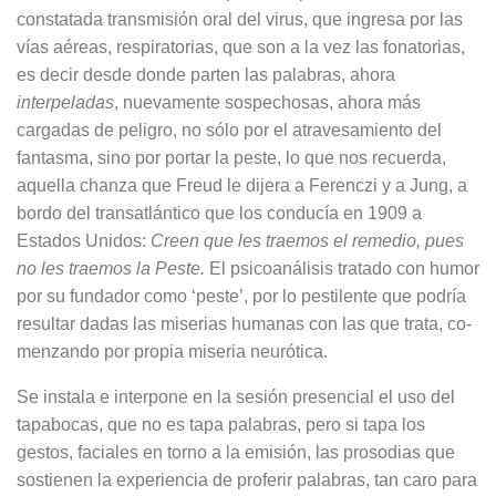
constatada transmisión oral del virus, que ingresa por las
vías aéreas, respi­ratorias, que son a la vez las fonatorias,
es decir desde donde parten las pala­bras, ahora
interpeladas
, nuevamente sospechosas, ahora más
cargadas de peligro, no sólo por el atravesamiento del
fantasma, sino por portar la peste, lo que nos recuerda,
aquella chanza que Freud le dijera a Ferenczi y a Jung, a
bordo del transatlántico que los conducía en 1909 a
Estados Uni­dos:
Creen que les traemos el reme­dio, pues
no les traemos la Peste.
El psicoanálisis tratado con humor
por su fundador como ‘peste’, por lo pestilen­te que podría
resultar dadas las mise­rias humanas con las que trata, co­
menzando por propia miseria neuróti­ca.
Se instala e interpone en la sesión presencial el uso del
tapabocas, que no es tapa palabras, pero si tapa los
gestos, faciales en torno a la emisión, las prosodias que
sostienen la expe­riencia de proferir palabras, tan caro para