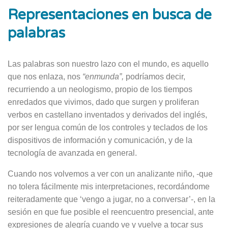
Representaciones en busca de
pala­bras
Las palabras son nuestro lazo con el mundo, es aquello
que nos enlaza, nos
“enmunda”,
podríamos decir,
recurrien­do a un neologismo, propio de los tiempos
enredados que vivimos, dado que surgen y proliferan
verbos en cas­tellano inventados y derivados del in­glés,
por ser lengua común de los con­troles y teclados de los
dispositivos de información y comunicación, y de la
tecnología de avanzada en general.
Cuando nos volvemos a ver con un ana­lizante niño, -que
no tolera fácilmente mis interpretaciones, recordándome
reiteradamente que ‘vengo a jugar, no a conversar’-, en la
sesión en que fue posi­ble el reencuentro presencial, ante
expre­siones de alegría cuando ve y vuelve a tocar sus