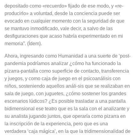
depositado como «recuerdo» fijado de ese modo, y «re­
producirlo» a voluntad, desde la con­ciencia puede ser
evocado en cual­quier momento con la seguridad de que
se mantuvo inmodificado, vale decir, a salvo de las
desfiguraciones que acaso habría experimentado en mi
memoria”. (Ídem).
Ahora, ingresando como Humanidad a una suerte de ‘post-
pandemia po­dríamos analizar ¿cómo ha funcionado la
pizarra-pantalla como superficie de contacto, transferencia
y juegos, y como caja de juego en el psicoanálisis con
niños, sosteniendo aquellos análi-sis que se realizaban en
sala de jue­go, con juguetes, ¿cómo sostener los grandes
escenarios lúdicos? ¿Es po­sible trasladar a una pantalla
bidimen­sional ese teatro que es la sala con el analizante y
su analista jugando jun­tos, que operaría como pizarra en
la inscripción de la experiencia, pero que es una
verdadera ‘caja mágica’, en la que la tridimensionalidad de