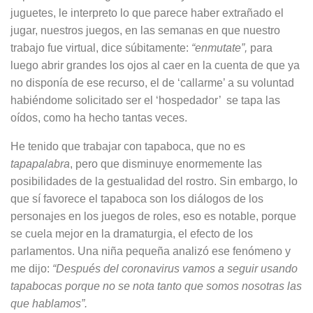
juguetes, le interpreto lo que parece haber extrañado el
jugar, nues­tros juegos, en las semanas en que nuestro
trabajo fue virtual, dice súbita­mente:
“enmutate”,
para
luego abrir grandes los ojos al caer en la cuenta de que ya
no disponía de ese recurso, el de ‘callarme’ a su voluntad
habiéndome solicitado ser el ‘hospedador’ se tapa las
oídos, como ha hecho tantas veces.
He tenido que trabajar con tapaboca, que no es
tapapalabra
, pero que dis­minuye enormemente las
posibilida­des de la gestualidad del rostro. Sin embargo, lo
que sí favorece el tapa­boca son los diálogos de los
persona­jes en los juegos de roles, eso es no­table, porque
se cuela mejor en la dramaturgia, el efecto de los
parlamen­tos. Una niña pequeña analizó ese fe­nómeno y
me dijo:
“Después del coro­navirus vamos a seguir usando
tapa­bocas porque no se nota tanto que somos nosotras las
que hablamos”.