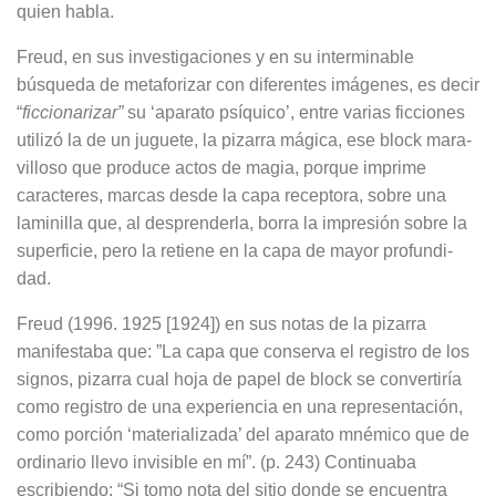
quien habla.
Freud, en sus investigaciones y en su interminable
búsqueda de metaforizar con diferentes imágenes, es decir
“
fic­cionarizar”
su ‘aparato psíquico’, entre varias ficciones
utilizó la de un jugue­te, la pizarra mágica, ese block mara­
villoso que produce actos de magia, porque imprime
caracteres, marcas desde la capa receptora, sobre una
laminilla que, al desprenderla, borra la impresión sobre la
superficie, pero la retiene en la capa de mayor profundi­
dad.
Freud (1996. 1925 [1924]) en sus no­tas de la pizarra
manifestaba que: ”La capa que conserva el registro de los
signos, pizarra cual hoja de papel de block se convertiría
como registro de una experiencia en una representa­ción,
como porción ‘materializada’ del aparato mnémico que de
ordinario lle­vo invisible en mí”. (p. 243) Continuaba
escribiendo: “Si tomo nota del sitio donde se encuentra