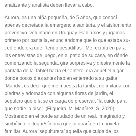
ana­lizante y analista deben llevar a cabo.
Aurora, es una niña pequeña, de 5 años, que conocí
apenas decretada la emergencia sanitaria, y el aislamiento
preventivo, voluntario en Uruguay. Ha­blamos y jugamos
primero por pantalla, enunciándome que lo que estaba su­
cediendo era que: “tengo pesadillas”. Me recibía en para
las entrevistas de juego, en el patio de su casa, en dónde
comenzando la segunda, gira sorpresi­va y diestramente la
pantalla de la Ta­blet hacia el cantero, era aquel el lugar
donde pocos días antes habían ente­rrado a su gatita
‘Mandy’, es decir que me muestra la tumba, delimitada con
piedras y adornada con algunas flores de jardín, el
sepulcro que ella se en­carga de preservar, “la cuido para
que nadie la pise”. (Filgueira, M. Martínez, S. 2020)
Mostrando en el borde anuda­do de un real, imaginario y
simbólico, el lugar/síntoma que ocuparía en la nove­la
familiar; Aurora ‘sepulturera’ aquella que cuida de los