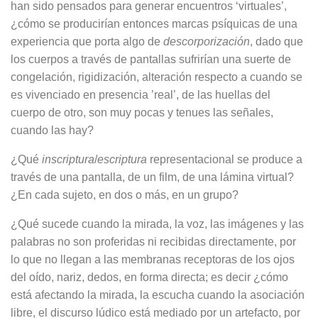
han sido pensados para generar encuentros ‘virtuales’,
¿cómo se producirían entonces mar­cas psíquicas de una
experiencia que porta algo de
descorporización
, dado que
los cuerpos a través de pantallas sufrirían una suerte de
congelación, rigidización, alteración respecto a cuando se
es vivenciado en presencia ’real’, de las huellas del
cuerpo de otro, son muy pocas y tenues las se­ñales,
cuando las hay?
¿Qué
inscriptura
/
escriptura
represen­tacional se produce a
través de una pantalla, de un film, de una lámina vir­tual?
¿En cada sujeto, en dos o más, en un grupo?
¿Qué sucede cuando la mirada, la voz, las imágenes y las
palabras no son proferidas ni recibidas directamen­te, por
lo que no llegan a las membra­nas receptoras de los ojos
del oído, nariz, dedos, en forma directa; es de­cir ¿cómo
está afectando la mirada, la escucha cuando la asociación
libre, el discurso lúdico está mediado por un artefacto, por