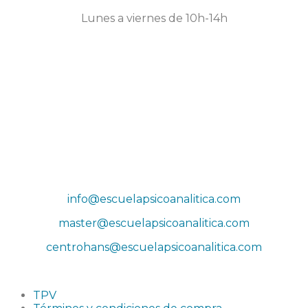
Lunes a viernes de 10h-14h
Dirección
Sede Actividades
Paseo de la Castellana 79, 8ª planta, 28046, Madrid
Sede social
Príncipe de Vergara 132, 9ª planta, 28002, Madrid
Correos
info@escuelapsicoanalitica.com
master@escuelapsicoanalitica.com
centrohans@escuelapsicoanalitica.com
TPV