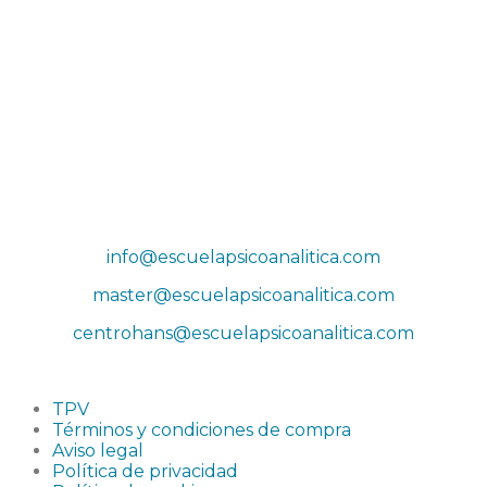
Dirección
Sede Actividades
Paseo de la Castellana 79, 8ª planta, 28046, Madrid
Sede social
Príncipe de Vergara 132, 9ª planta, 28002, Madrid
Correos
info@escuelapsicoanalitica.com
master@escuelapsicoanalitica.com
centrohans@escuelapsicoanalitica.com
TPV
Términos y condiciones de compra
Aviso legal
Política de privacidad