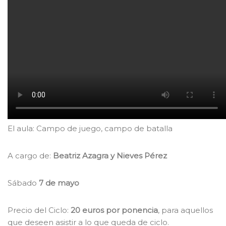
El aula: Campo de juego, campo de batalla
A cargo de:
Beatriz Azagra y Nieves Pérez
Sábado
7 de mayo
Precio del Ciclo:
20 euros por ponencia
, para aquellos
que deseen asistir a lo que queda de ciclo.