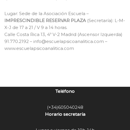
Lugar: Sede de la Asociación Escuela –
IMPRESCINDIBLE RESERVAR PLAZA
(Secretaría): L-M-
X-J de 17 a 21 / V 9 a 14 horas.
Calle Costa Rica 13, 4º V-2 Madrid (Ascensor Izquierda)
91.770.2192 – info@escuelapsicoanalitica.com –
www.escuelapsicoanalitica.com
Teléfono
(+34)605040248
Horario secretaría