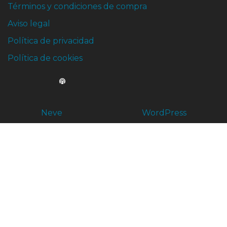
Términos y condiciones de compra
Aviso legal
Política de privacidad
Política de cookies
Neve
| Funciona gracias a
WordPress
¿Hablamos?
¿Hablamos?
Chatea con nosotros por Whatsapp!
Te respondemos en el momento
Administración